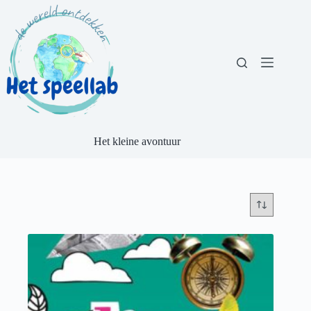
Ga
naar
de
inhoud
Het kleine avontuur