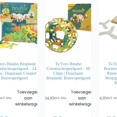
oys Binabo Bioplastic
TicToys Binabo
TicT
tructiespeelgoed – 24
Constructiespeelgoed – 60
Boemer
s | Duurzaam Creatief
Chips | Duurzaam
Binnen
Bouwspeelgoed
Bioplastic Bouwspeelgoed
Werpsp
K
Toevoegen
Toevoegen
aan
aan
€
24,95
€
4,95
incl. btw
incl. btw
incl. b
winkelwagen
winkelwagen