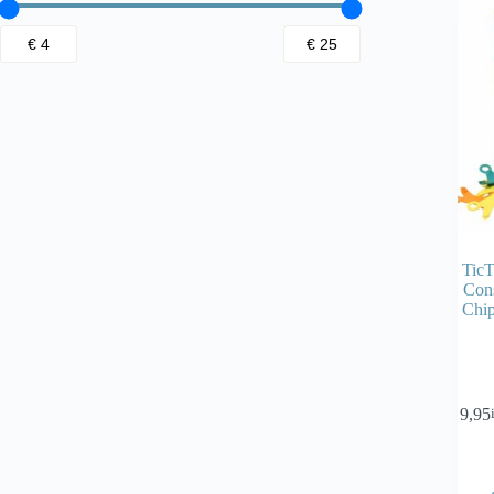
TicT
Cons
Chip
€
9,95