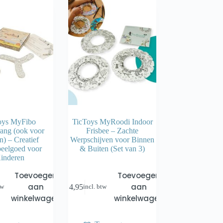
oys MyFibo
TicToys MyRoodi Indoor
ang (ook voor
Frisbee – Zachte
) – Creatief
Werpschijven voor Binnen
eelgoed voor
& Buiten (Set van 3)
inderen
Toevoegen
Toevoegen
aan
aan
€
4,95
tw
incl. btw
winkelwagen
winkelwagen