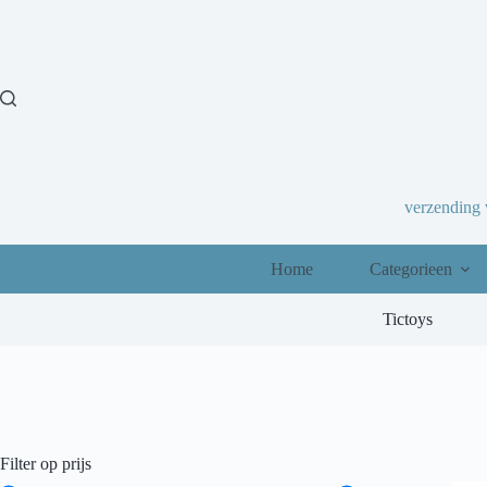
Ga
naar
de
inhoud
verzending
Home
Categorieen
Tictoys
Filter op prijs