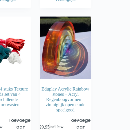
4 stuks Texture
Eduplay Acrylic Rainbow
s set van 4
stones – Acryl
schillende
Regenboogvormen –
uurkwasten
zintuiglijk open einde
speelgoed
Toevoegen
Toevoegen
aan
aan
€
29,95
tw
incl. btw