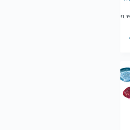
€
31,9