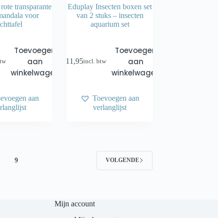
ote transparante
Eduplay Insecten boxen set
mandala voor
van 2 stuks – insecten
ichttafel
aquarium set
Toevoegen
Toevoegen
aan
aan
€
11,95
btw
incl. btw
winkelwagen
winkelwagen
evoegen aan
Toevoegen aan
rlanglijst
verlanglijst
9
VOLGENDE
Mijn account