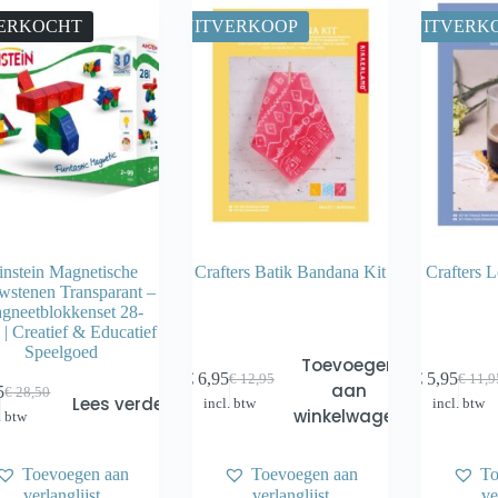
ERKOCHT
UITVERKOOP
UITVERK
instein Magnetische
Crafters Batik Bandana Kit
Crafters 
stenen Transparant –
gneetblokkenset 28-
 | Creatief & Educatief
Speelgoed
Toevoegen
€
6,95
€
5,95
€
12,95
€
11,9
Oorspronkelijke
Huidige
Oorsp
Huidi
aan
5
€
28,50
Oorspronkelijke
Huidige
Lees verder
incl. btw
incl. btw
prijs
prijs
prijs
prijs
winkelwagen
. btw
prijs
prijs
was:
is:
was:
is:
was:
is:
€ 12,95.
€ 6,95.
€ 11,
€ 5,9
€ 28,50.
€ 14,25.
Toevoegen aan
Toevoegen aan
To
verlanglijst
verlanglijst
ve