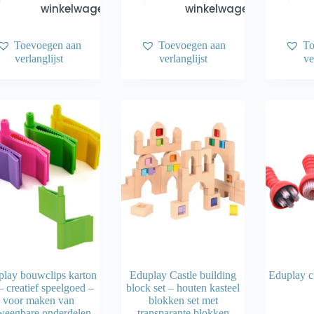
winkelwagen
winkelwagen
Toevoegen aan
Toevoegen aan
To
verlanglijst
verlanglijst
ve
lay bouwclips karton
Eduplay Castle building
Eduplay c
 – creatief speelgoed –
block set – houten kasteel
voor maken van
blokken set met
weegbare onderdelen
transparante blokken