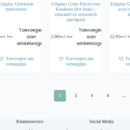
Eduplay Gloeiende
Eduplay Grote Pincet voor
Eduplay Gr
meteorieten
Kinderen (Per Stuk) –
acryl 
educatief en sensorisch
l
speelgoed
Toevoegen
Toevoegen
aan
aan
€
2,00
€
22,95
incl. btw
incl. btw
incl. 
winkelwagen
winkelwagen
Toevoegen aan
Toevoegen aan
To
verlanglijst
verlanglijst
ve
1
2
3
4
…
Klantenservice
Social Media