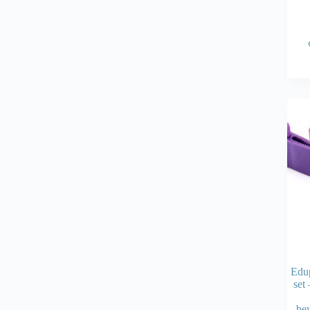
Edup
set
be