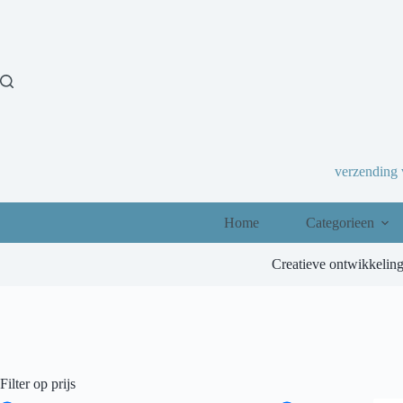
Ga
naar
de
inhoud
verzending
Home
Categorieen
Creatieve ontwikkelin
Filter op prijs