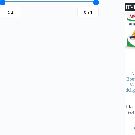
UITV
A
Bouw
Ma
delig
€
14,2
incl