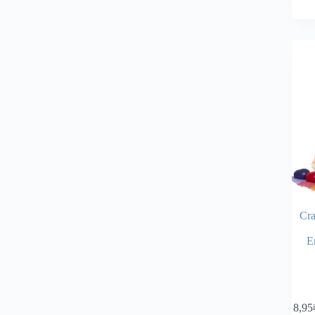
Cra
E
€
8,95