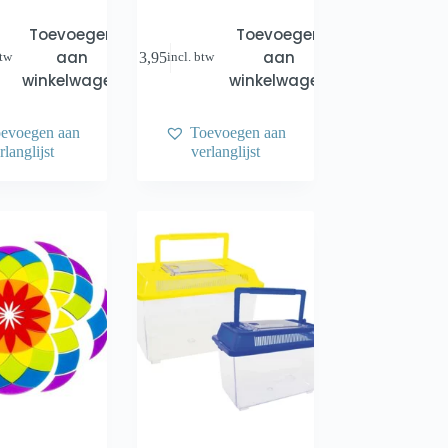
Toevoegen
Toevoegen
aan
aan
€
3,95
btw
incl. btw
winkelwagen
winkelwagen
evoegen aan
Toevoegen aan
rlanglijst
verlanglijst