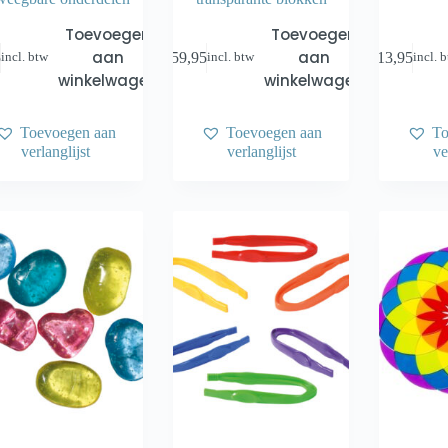
Toevoegen
Toevoegen
aan
aan
5
€
59,95
€
13,95
incl. btw
incl. btw
incl. 
winkelwagen
winkelwagen
Toevoegen aan
Toevoegen aan
To
verlanglijst
verlanglijst
ve