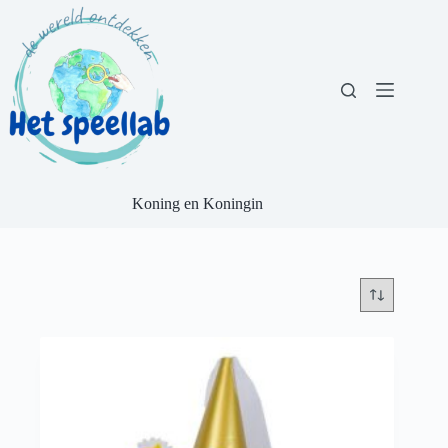
Ga
naar
de
inhoud
Koning en Koningin