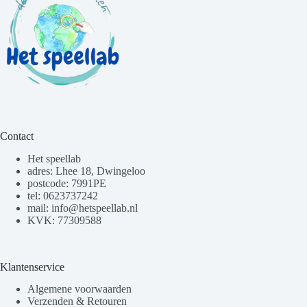
Contact
Het speellab
adres: Lhee 18, Dwingeloo
postcode: 7991PE
tel: 0623737242
mail: info@hetspeellab.nl
KVK: 77309588
Klantenservice
Algemene voorwaarden
Verzenden & Retouren