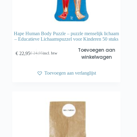
Hape Human Body Puzzle – puzzle menselijk lichaam
– Educatieve Lichaamspuzzel voor Kinderen 50 stuks
Toevoegen aan
€
22,95
€
24,95
incl. btw
Oorspronkelijke
Huidige
winkelwagen
prijs
prijs
was:
is:
€ 24,95.
€ 22,95.
Toevoegen aan verlanglijst