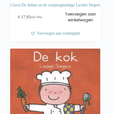
Clavis De dokter en de verpleegkundige Liesbet Slegers
Toevoegen aan
€
17,95
incl. btw
winkelwagen
Toevoegen aan verlanglijst