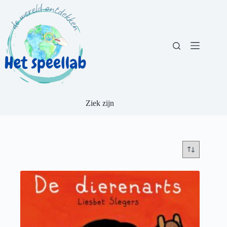
Ga
naar
de
inhoud
Ziek zijn