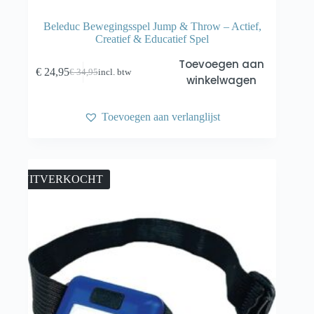
Beleduc Bewegingsspel Jump & Throw – Actief,
Creatief & Educatief Spel
Toevoegen aan
€
24,95
€
34,95
incl. btw
Oorspronkelijke
Huidige
winkelwagen
prijs
prijs
was:
is:
€ 34,95.
€ 24,95.
Toevoegen aan verlanglijst
UITVERKOCHT