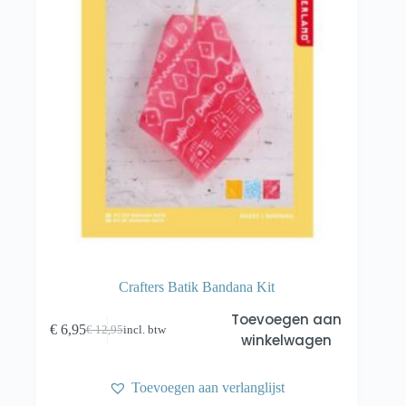
Crafters Batik Bandana Kit
Toevoegen aan
€
6,95
€
12,95
incl. btw
Oorspronkelijke
Huidige
winkelwagen
prijs
prijs
was:
is:
€ 12,95.
€ 6,95.
Toevoegen aan verlanglijst