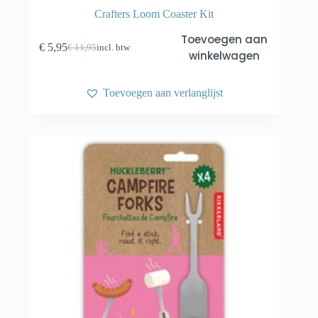
Crafters Loom Coaster Kit
Toevoegen aan
€
5,95
€
11,95
incl. btw
Oorspronkelijke
Huidige
winkelwagen
prijs
prijs
was:
is:
€ 11,95.
€ 5,95.
Toevoegen aan verlanglijst