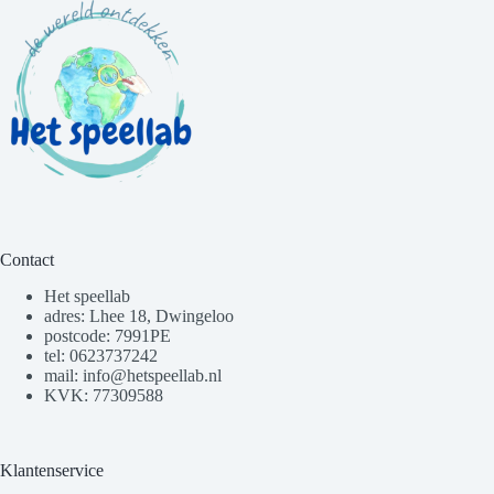
Contact
Het speellab
adres: Lhee 18, Dwingeloo
postcode: 7991PE
tel: 0623737242
mail: info@hetspeellab.nl
KVK: 77309588
Klantenservice