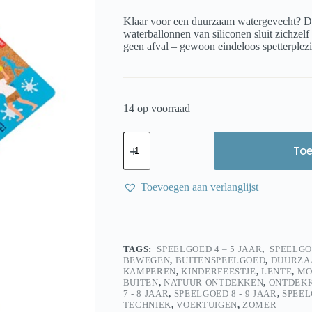
Klaar voor een duurzaam watergevecht? Dez
waterballonnen van siliconen sluit zichzel
geen afval – gewoon eindeloos spetterplezi
14 op voorraad
Huckleberry
Herbruikbare
To
Waterballonnen
–
Spetterplezier
Toevoegen aan verlanglijst
zonder
plastic
afval
aantal
TAGS:
SPEELGOED 4 – 5 JAAR
,
SPEELGOE
BEWEGEN
,
BUITENSPEELGOED
,
DUURZA
KAMPEREN
,
KINDERFEESTJE
,
LENTE
,
MO
BUITEN
,
NATUUR ONTDEKKEN
,
ONTDEK
7 - 8 JAAR
,
SPEELGOED 8 - 9 JAAR
,
SPEEL
TECHNIEK
,
VOERTUIGEN
,
ZOMER