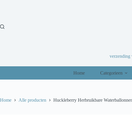
Ga
naar
de
inhoud
verzending
Home
Categorieen
Home
Alle producten
Huckleberry Herbruikbare Waterballonnen –