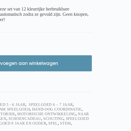
e set van 12 kleurrijke herbruikbare
f automatisch zodra ze gevuld zijn. Geen knopen,
er!
evoegen aan winkelwagen
D 5 - 6 JAAR
,
SPEELGOED 6 – 7 JAAR
,
AM SPEELGOED
,
HAND-OOG COORDINATIE
,
TORIEK
,
MOTORISCHE ONTWIKKELING
,
NAAR
KEN
,
SCHOENCADEAU
,
SCOUTING
,
SPEELGOED
GOED 9 JAAR EN OUDER
,
SPEL
,
STEM
,