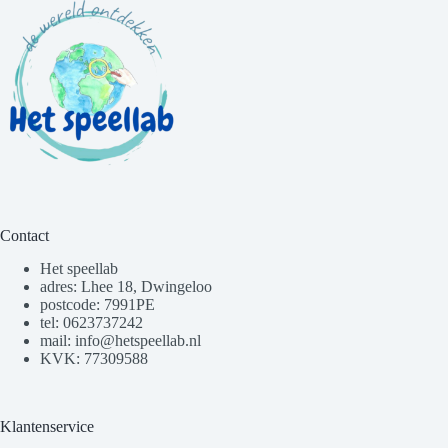
Contact
Het speellab
adres: Lhee 18, Dwingeloo
postcode: 7991PE
tel: 0623737242
mail: info@hetspeellab.nl
KVK: 77309588
Klantenservice