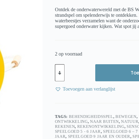
Ontdek de onderwaterwereld met de BS Wat
strandspel om spelenderwijs te ontdekken.
waterbeestjes verzamelen want de onderzoe
supergoed onderwater kijken. Wat spot jij 
2 op voorraad
BS
Waterkijker
To
voor
Kinderen
|
Toevoegen aan verlanglijst
Waterspel
&
Strandspel
|
Ontdekken
TAGS:
BEHENDIGHEIDSSPEL
,
BEWEGEN
,
onder
ONTWIKKELING
,
NAAR BUITEN
,
NATUUR
Water
REKENEN
,
REKENONTWIKKELING
,
SENS
aantal
SPEELGOED 5 - 6 JAAR
,
SPEELGOED 6 – 7
JAAR
,
SPEELGOED 9 JAAR EN OUDER
,
SP