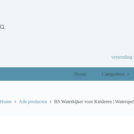
Ga
naar
de
inhoud
verzending
Home
Categorieen
Home
Alle producten
BS Waterkijker voor Kinderen | Waterspe