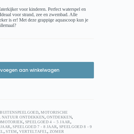
erkijker voor kinderen. Perfect waterspel en
 Ideaal voor strand, zee en zwembad. Alle
ker is er! Met deze grappige aquascoop kun je
allemaal?
evoegen aan winkelwagen
BUITENSPEELGOED
,
MOTORISCHE
,
NATUUR ONTDEKKEN
,
ONTDEKKEN
,
OMOTORIEK
,
SPEELGOED 4 – 5 JAAR
,
 JAAR
,
SPEELGOED 7 - 8 JAAR
,
SPEELGOED 8 - 9
EL
,
STEM
,
VERTELTAFEL
,
ZOMER