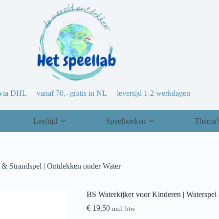
via DHL vanaf 70,- gratis in NL levertijd 1-2 werkdagen
Leeftijd
Speelhoeken
Thema’
l & Strandspel | Ontdekken onder Water
BS Waterkijker voor Kinderen | Waterspel
€
19,50
incl. btw