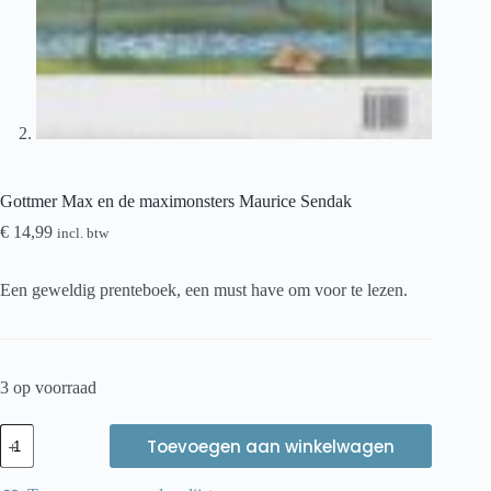
Gottmer Max en de maximonsters Maurice Sendak
€
14,99
incl. btw
Een geweldig prenteboek, een must have om voor te lezen.
3 op voorraad
Gottmer
Toevoegen aan winkelwagen
Max
en
de