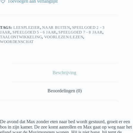
Toevoegen aan verlanglijst
maximonsters
Maurice
Sendak
aantal
TAGS:
LEESPLEZIER
,
NAAR BUITEN
,
SPEELGOED 2 - 3
JAAR
,
SPEELGOED 5 - 6 JAAR
,
SPEELGOED 7 - 8 JAAR
,
TAALONTWIKKELING
,
VOORLEZEN/LEZEN
,
WOORDENSCHAT
Beschrijving
Beoordelingen (0)
De avond dat Max zonder eten naar bed wordt gestuurd, groeit er een
bos in zijn kamer. De zee komt aanrollen en Max gaat op weg naar het
eiland waar de Maximonsters wonen. Hij is niet bang, hij temt de