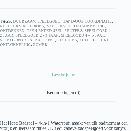
1
Waterspuit
|
Educatief
TAGS:
DUURZAAM SPEELGOED
,
HAND-OOG COORDINATIE
,
Badspeelgoed
KLEUTERS
,
MOTORIEK
,
MOTORISCHE ONTWIKKELING
,
voor
ONTDEKKEN
,
OPEN-ENDED SPEL
,
PEUTERS
,
SPEELGOED 1 -
Baby’s
2 JAAR
,
SPEELGOED 2 - 3 JAAR
,
SPEELGOED 4 – 5 JAAR
,
&
SPEELGOED 5 - 6 JAAR
,
SPEL
,
TECHNIEK
,
ZINTUIGELIJKE
Peuters
ONTWIKKELING
,
ZOMER
aantal
Beschrijving
Beoordelingen (0)
Het Hape Badspel – 4-in-1 Waterspuit maakt van elk badmoment een
vrolijk en leerzaam ritueel. Dit educatieve badspeelgoed voor baby’s