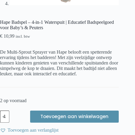
Hape Badspel – 4-in-1 Waterspuit | Educatief Badspeelgoed
voor Baby’s & Peuters
€
10,99
incl. btw
De Multi-Sprout Sprayer van Hape belooft een spetterende
ervaring tijdens het badderen! Met zijn veelzijdige ontwerp
kunnen kinderen genieten van verschillende spuitstanden door
simpelweg de kop te draaien. Dit maakt het badtijd niet alleen
leuker, maar ook interactief en educatief.
2 op voorraad
Hape
Toevoegen aan winkelwagen
Badspel
–
4-
Toevoegen aan verlanglijst
in-