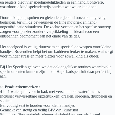
en peuters biedt vier speelmogelijkheden in één handig ontwerp,
waardoor je kind spelenderwijs ontdekt wat water kan doen.
Door te knijpen, spuiten en gieten leert je kind oorzaak en gevolg
begrijpen, terwijl de bewegingen de fijne motoriek en hand-
oogcoördinatie stimuleren. De zachte vormen en het speelse ontwerp
zorgen voor plezier zonder overprikkeling — ideaal voor een
ontspannen badmoment aan het einde van de dag.
Het speelgoed is veilig, duurzaam en speciaal ontworpen voor kleine
handjes. Bovendien helpt het om badderen leuker te maken, wat zorgt
voor minder stress en meer plezier voor zowel kind als ouder.
Bij Het Speellab geloven we dat ook dagelijkse routines waardevolle
speelmomenten kunnen zijn — dit Hape badspel sluit daar perfect bij
aan.
✅
Productkenmerken:
4-in-1 waterspuit voor in bad, met verschillende waterfuncties
Inclusief verwisselbare opzetstukken: draaien, sproeien, druppelen en
spuiten
Eenvoudig vast te houden voor kleine handjes
Gemaakt van stevig en veilig BPA-vrij kunststof
Stimuleert fijne motoriek, nieuwsgierigheid en sensorisch spel