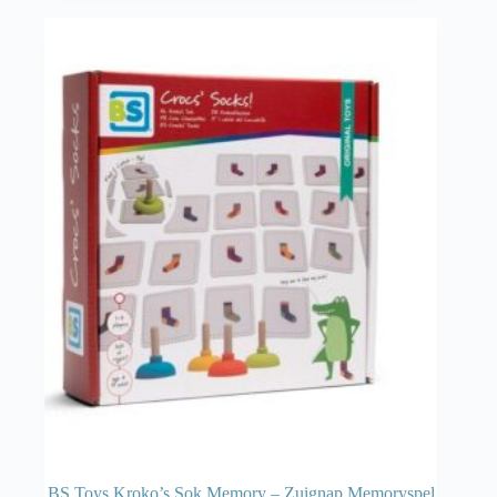
BS Toys Kroko’s Sok Memory – Zuignap Memoryspel