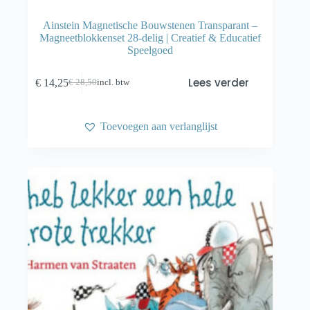
Ainstein Magnetische Bouwstenen Transparant –
Magneetblokkenset 28-delig | Creatief & Educatief
Speelgoed
Lees verder
€
14,25
€
28,50
incl. btw
Oorspronkelijke
Huidige
prijs
prijs
was:
is:
€ 28,50.
€ 14,25.
Toevoegen aan verlanglijst