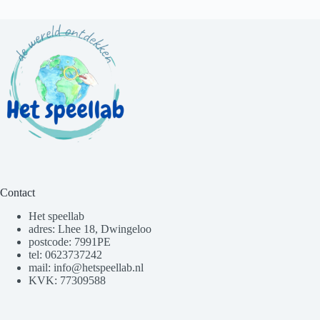
Contact
Het speellab
adres: Lhee 18, Dwingeloo
postcode: 7991PE
tel: 0623737242
mail: info@hetspeellab.nl
KVK: 77309588