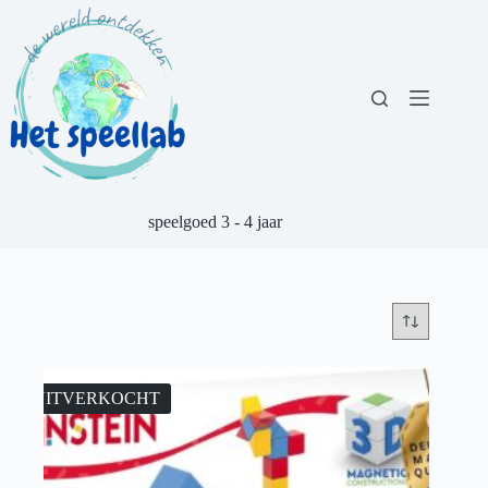
Ga
naar
de
inhoud
speelgoed 3 - 4 jaar
UITVERKOCHT