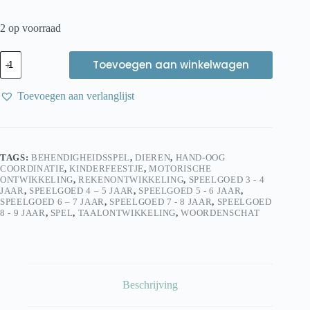
2 op voorraad
BS
Toevoegen aan winkelwagen
Toys
Kroko’s
Sok
Toevoegen aan verlanglijst
Memory
–
Zuignap
Memoryspel
voor
TAGS:
BEHENDIGHEIDSSPEL
,
DIEREN
,
HAND-OOG
Kinderen
COORDINATIE
,
KINDERFEESTJE
,
MOTORISCHE
aantal
ONTWIKKELING
,
REKENONTWIKKELING
,
SPEELGOED 3 - 4
JAAR
,
SPEELGOED 4 – 5 JAAR
,
SPEELGOED 5 - 6 JAAR
,
SPEELGOED 6 – 7 JAAR
,
SPEELGOED 7 - 8 JAAR
,
SPEELGOED
8 - 9 JAAR
,
SPEL
,
TAALONTWIKKELING
,
WOORDENSCHAT
Beschrijving