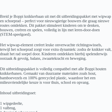
Breid je Boppi knikkerbaan uit met dit uitbreidingspakket met wipwap
en schoeprad – perfect voor nieuwsgierige bouwers die graag nieuwe
routes ontdekken. Dit pakket stimuleert kinderen om te denken,
bouwen, creëren en spelen, volledig in lijn met leren-door-doen
(STEM-speelgoed).
Het wipwap-element creëert leuke onverwachte richtingswissels,
terwijl het schoeprad zorgt voor extra dynamiek: zodra de knikker valt,
draait het rad soepel door. Kinderen ontdekken hierbij spelenderwijs
oorzaak & gevolg, balans, zwaartekracht en beweging.
Dit uitbreidingspakket is volledig compatibel met alle Boppi houten
knikkerbanen. Gemaakt van duurzame materialen zoals hout,
bamboevezels en 100% gerecycled plastic, waardoor het een
milieuvriendelijke keuze is voor thuis, school en opvang.
Inhoud uitbreidingsset:
1 wipgedeelte,
1 valbrug,