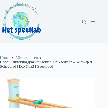
Ga
naar
de
inhoud
Home
Alle producten
Boppi Uitbreidingspakket Houten Knikkerbaan – Wipwap &
Schoeprad | Eco STEM Speelgoed