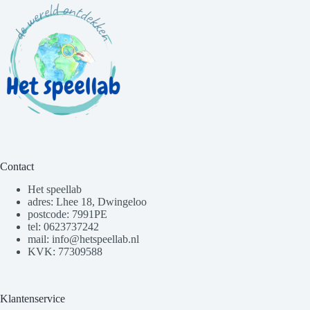
Contact
Het speellab
adres: Lhee 18, Dwingeloo
postcode: 7991PE
tel: 0623737242
mail: info@hetspeellab.nl
KVK: 77309588
Klantenservice