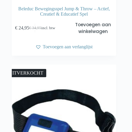
Beleduc Bewegingsspel Jump & Throw – Actief,
Creatief & Educatief Spel
Toevoegen aan
€
24,95
€
34,95
incl. btw
Oorspronkelijke
Huidige
winkelwagen
prijs
prijs
was:
is:
€ 34,95.
€ 24,95.
Toevoegen aan verlanglijst
UITVERKOCHT