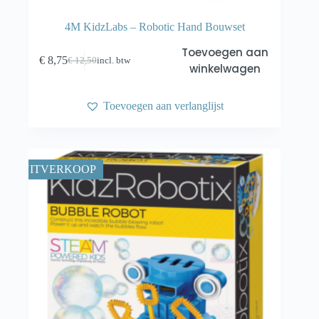
4M KidzLabs – Robotic Hand Bouwset
Toevoegen aan
€
8,75
€
12,50
incl. btw
Oorspronkelijke
Huidige
winkelwagen
prijs
prijs
was:
is:
€ 12,50.
€ 8,75.
Toevoegen aan verlanglijst
UITVERKOOP