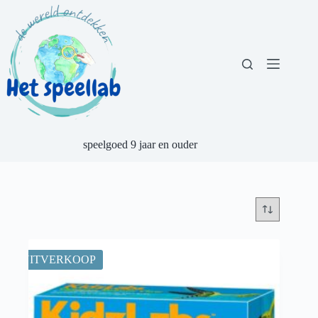
Ga
naar
de
inhoud
speelgoed 9 jaar en ouder
UITVERKOOP