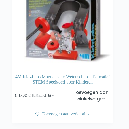
4M KidzLabs Magnetische Wetenschap – Educatief
STEM Speelgoed voor Kinderen
Toevoegen aan
€
13,95
€
19,95
incl. btw
Oorspronkelijke
Huidige
winkelwagen
prijs
prijs
was:
is:
€ 19,95.
€ 13,95.
Toevoegen aan verlanglijst