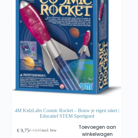
4M KidzLabs Cosmic Rocket – Bouw je eigen raket |
Educatief STEM Speelgoed
Toevoegen aan
€
9,75
€
13,95
incl. btw
Oorspronkelijke
Huidige
winkelwagen