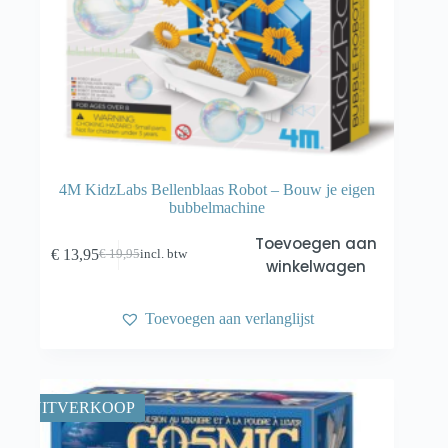
4M KidzLabs Bellenblaas Robot – Bouw je eigen
bubbelmachine
Toevoegen aan
€
13,95
€
19,95
incl. btw
Oorspronkelijke
Huidige
winkelwagen
prijs
prijs
was:
is:
€ 19,95.
€ 13,95.
Toevoegen aan verlanglijst
UITVERKOOP