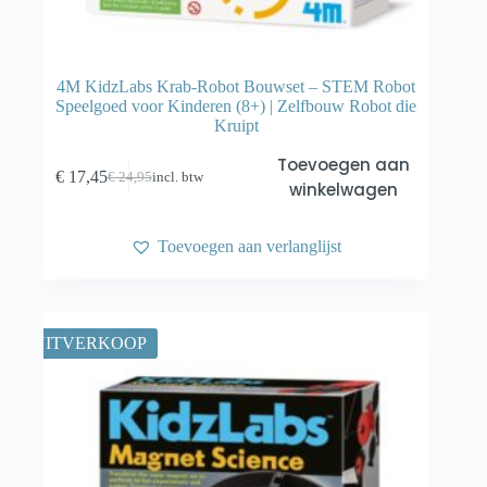
4M KidzLabs Krab-Robot Bouwset – STEM Robot
Speelgoed voor Kinderen (8+) | Zelfbouw Robot die
Kruipt
Toevoegen aan
€
17,45
€
24,95
incl. btw
Oorspronkelijke
Huidige
winkelwagen
prijs
prijs
was:
is:
€ 24,95.
€ 17,45.
Toevoegen aan verlanglijst
UITVERKOOP