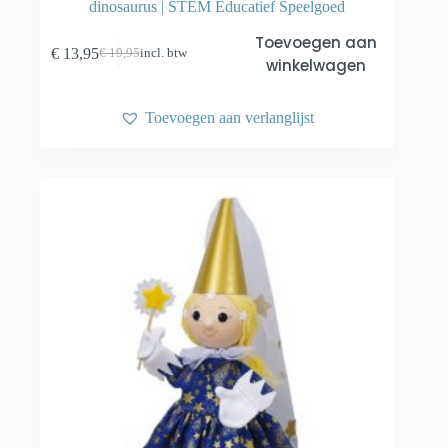
dinosaurus | STEM Educatief Speelgoed
Toevoegen aan
€
13,95
€
19,95
incl. btw
Oorspronkelijke
Huidige
winkelwagen
prijs
prijs
was:
is:
€ 19,95.
€ 13,95.
Toevoegen aan verlanglijst