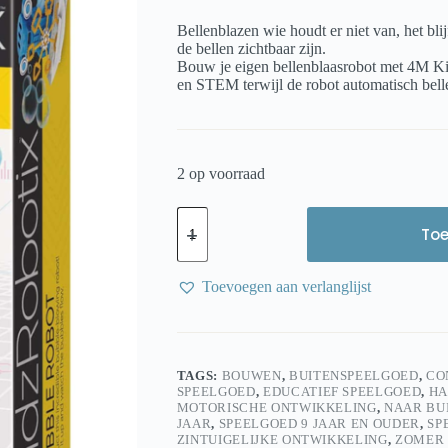
prijs
prijs
was:
is:
Bellenblazen wie houdt er niet van, het bli
€ 19,95.
€ 13,95.
de bellen zichtbaar zijn.
Bouw je eigen bellenblaasrobot met 4M K
en STEM terwijl de robot automatisch belle
2 op voorraad
4M
KidzLabs
To
Bellenblaas
Robot
–
Toevoegen aan verlanglijst
Bouw
je
eigen
bubbelmachine
aantal
TAGS:
BOUWEN
,
BUITENSPEELGOED
,
CO
SPEELGOED
,
EDUCATIEF SPEELGOED
,
HA
MOTORISCHE ONTWIKKELING
,
NAAR BU
JAAR
,
SPEELGOED 9 JAAR EN OUDER
,
SP
ZINTUIGELIJKE ONTWIKKELING
,
ZOMER