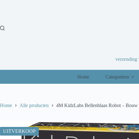
Ga
naar
de
inhoud
verzending
Home
Categorieen
Home
Alle producten
4M KidzLabs Bellenblaas Robot – Bouw 
UITVERKOOP