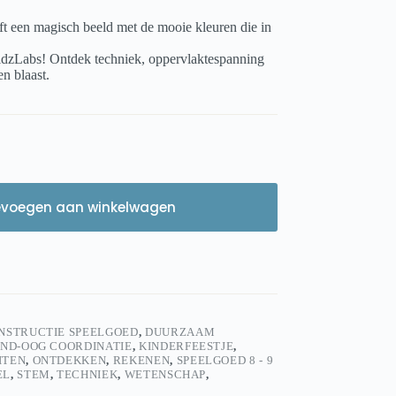
jft een magisch beeld met de mooie kleuren die in
idzLabs! Ontdek techniek, oppervlaktespanning
n blaast.
evoegen aan winkelwagen
NSTRUCTIE SPEELGOED
,
DUURZAAM
ND-OOG COORDINATIE
,
KINDERFEESTJE
,
ITEN
,
ONTDEKKEN
,
REKENEN
,
SPEELGOED 8 - 9
EL
,
STEM
,
TECHNIEK
,
WETENSCHAP
,