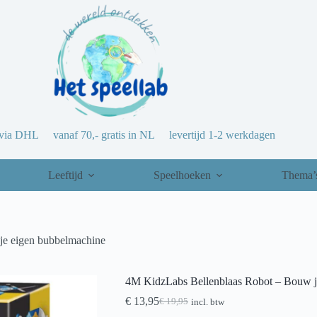
via DHL vanaf 70,- gratis in NL levertijd 1-2 werkdagen
Leeftijd
Speelhoeken
Thema’
je eigen bubbelmachine
4M KidzLabs Bellenblaas Robot – Bouw j
€
13,95
€
19,95
incl. btw
Oorspronkelijke
Huidige