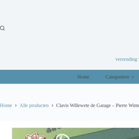
Ga
naar
de
inhoud
verzending
Home
Categorieen
Home
Alle producten
Clavis Willewete de Garage – Pierre Wint