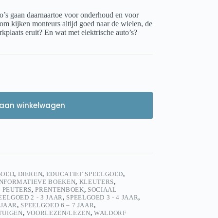
to’s gaan daarnaartoe voor onderhoud en voor
rom kijken monteurs altijd goed naar de wielen, de
kplaats eruit? En wat met elektrische auto’s?
aan winkelwagen
GOED
,
DIEREN
,
EDUCATIEF SPEELGOED
,
INFORMATIEVE BOEKEN
,
KLEUTERS
,
,
PEUTERS
,
PRENTENBOEK
,
SOCIAAL
EELGOED 2 - 3 JAAR
,
SPEELGOED 3 - 4 JAAR
,
 JAAR
,
SPEELGOED 6 – 7 JAAR
,
TUIGEN
,
VOORLEZEN/LEZEN
,
WALDORF