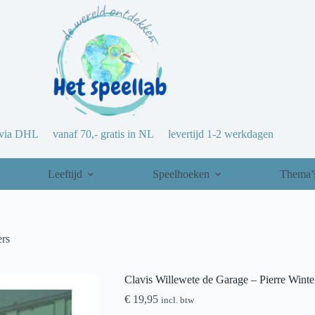
via DHL vanaf 70,- gratis in NL levertijd 1-2 werkdagen
Leeftijd
Speelhoeken
Thema’
ers
Clavis Willewete de Garage – Pierre Winte
€
19,95
incl. btw