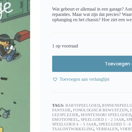
Wat gebeurt er allemaal in een garage? Au
reparaties. Maar wat zijn dat precies? Waa
ophanging en het chassis? Hoe ziet een wer
1 op voorraad
Toevoegen 
Toevoegen aan verlanglijst
TAGS:
BABYSPEELGOED
,
BINNENSPEEL
FANTASIE
,
FONOLOGISCH BEWUSTZIJN
,
LEESPLEZIER
,
MONTESSORI SPEELGOED
EMOTIONEEL
,
SPEELGOED 1 - 2 JAAR
,
SP
SPEELGOED 4 – 5 JAAR
,
SPEELGOED 5 - 6
TAALONTWIKKELING
,
VERHALEN
,
VOER