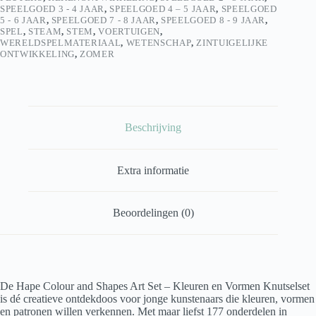
STEAM
SPEELGOED 3 - 4 JAAR
,
SPEELGOED 4 – 5 JAAR
,
SPEELGOED
aantal
5 - 6 JAAR
,
SPEELGOED 7 - 8 JAAR
,
SPEELGOED 8 - 9 JAAR
,
SPEL
,
STEAM
,
STEM
,
VOERTUIGEN
,
WERELDSPELMATERIAAL
,
WETENSCHAP
,
ZINTUIGELIJKE
ONTWIKKELING
,
ZOMER
Beschrijving
Extra informatie
Beoordelingen (0)
De Hape Colour and Shapes Art Set – Kleuren en Vormen Knutselset
is dé creatieve ontdekdoos voor jonge kunstenaars die kleuren, vormen
en patronen willen verkennen. Met maar liefst 177 onderdelen in