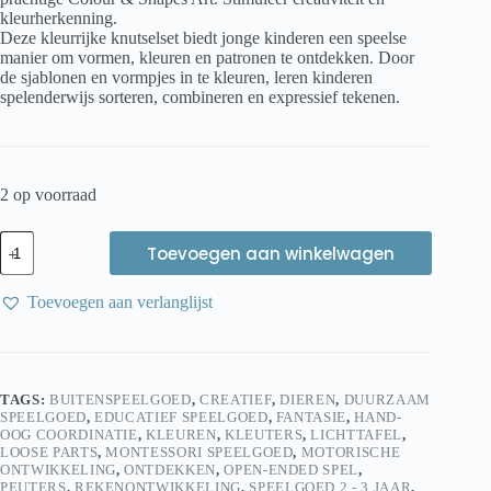
kleurherkenning.
Deze kleurrijke knutselset biedt jonge kinderen een speelse
manier om vormen, kleuren en patronen te ontdekken. Door
de sjablonen en vormpjes in te kleuren, leren kinderen
spelenderwijs sorteren, combineren en expressief tekenen.
2 op voorraad
Hape
Toevoegen aan winkelwagen
Colour
&
Shapes
Toevoegen aan verlanglijst
Art
Set
–
Kleuren
en
TAGS:
BUITENSPEELGOED
,
CREATIEF
,
DIEREN
,
DUURZAAM
Vormen
SPEELGOED
,
EDUCATIEF SPEELGOED
,
FANTASIE
,
HAND-
Knutselset
OOG COORDINATIE
,
KLEUREN
,
KLEUTERS
,
LICHTTAFEL
,
voor
LOOSE PARTS
,
MONTESSORI SPEELGOED
,
MOTORISCHE
Creativiteit
ONTWIKKELING
,
ONTDEKKEN
,
OPEN-ENDED SPEL
,
&
PEUTERS
,
REKENONTWIKKELING
,
SPEELGOED 2 - 3 JAAR
,