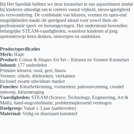
Bij Het Speellab hebben we deze knutselset in ons aqssortiment omdat
hij kinderen uitnodigt om te creëren vanuit vrijheid, nieuwsgierigheid
en verwondering. De combinatie van kleuren, vormen en open-end
mogelijkheden maakt dit speelgoed ideaal voor zowel thuis als
professionele speel- en leeromgevingen. Het ondersteunt bovendien
belangrijke STEAM-vaardigheden, waardoor kinderen al jong
spelenderwijs leren denken, ontwerpen en ontdekken.
Productspecificaties
Merk:
Hape
Product:
Colour & Shapes Art Set – Kleuren en Vormen Knutselset
Inhoud:
177 onderdelen
Primaire kleuren: rood, geel, blauw
Vormen: cirkels, driehoeken, vierkanten
Inclusief zwarte uitwisbare marker
Functies:
Kleurherkenning, vormenleer, patroonvorming, creatief
ontwerp, kleurmenging
Vaardigheden:
STEAM (Science, Technology, Engineering, Art &
Math), hand-oogcoördinatie, probleemoplossend vermogen
Doelgroep:
Vanaf ± 3 jaar (aanbevolen)
Materiaal:
Veilig en duurzaam kunststof