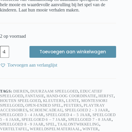
hele mooie en waardevolle aanvulling bij het spel van de
kinderen. Laat hun mooie verhalen maken.
2 op voorraad
Holztiger
Toevoegen aan winkelwagen
Paard,
staand,
lichtbruin
Toevoegen aan verlanglijst
|
Houten
Dierfiguur
|
Duurzaam
TAGS:
DIEREN
,
DUURZAAM SPEELGOED
,
EDUCATIEF
educatief
SPEELGOED
,
FANTASIE
,
HAND-OOG COORDINATIE
,
HERFST
,
speelgoed.
HOUTEN SPEELGOED
,
KLEUTERS
,
LENTE
,
MONTESSORI
aantal
SPEELGOED
,
OPEN-ENDED SPEL
,
PEUTERS
,
PLAYTRAY
ACCESSOIRES
,
SCHOENCADEAU
,
SPEELGOED 2 - 3 JAAR
,
SPEELGOED 3 - 4 JAAR
,
SPEELGOED 4 – 5 JAAR
,
SPEELGOED
5 - 6 JAAR
,
SPEELGOED 6 – 7 JAAR
,
SPEELGOED 7 - 8 JAAR
,
SPEELGOED 8 - 9 JAAR
,
SPEL
,
TAALONTWIKKELING
,
VERTELTAFEL
,
WERELDSPELMATERIAAL
,
WINTER
,