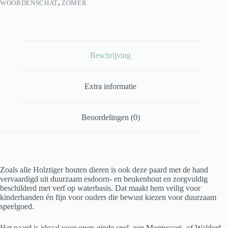
WOORDENSCHAT
,
ZOMER
Beschrijving
Extra informatie
Beoordelingen (0)
Zoals alle Holztiger houten dieren is ook deze paard met de hand
vervaardigd uit duurzaam esdoorn- en beukenhout en zorgvuldig
beschilderd met verf op waterbasis. Dat maakt hem veilig voor
kinderhanden én fijn voor ouders die bewust kiezen voor duurzaam
speelgoed.
Het paard is ideaal voor open-einde spel, een Montessori- of Waldorf-