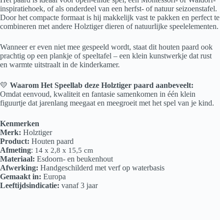
inspiratiehoek, of als onderdeel van een herfst- of natuur seizoenstafel.
Door het compacte formaat is hij makkelijk vast te pakken en perfect te
combineren met andere Holztiger dieren of natuurlijke speelelementen.
Wanneer er even niet mee gespeeld wordt, staat dit houten paard ook
prachtig op een plankje of speeltafel – een klein kunstwerkje dat rust
en warmte uitstraalt in de kinderkamer.
💛
Waarom Het Speellab deze Holztiger paard aanbeveelt:
Omdat eenvoud, kwaliteit en fantasie samenkomen in één klein
figuurtje dat jarenlang meegaat en meegroeit met het spel van je kind.
Kenmerken
Merk:
Holztiger
Product:
Houten paard
Afmeting
:
14 x 2,8 x 15,5 cm
Materiaal:
Esdoorn- en beukenhout
Afwerking:
Handgeschilderd met verf op waterbasis
Gemaakt in:
Europa
Leeftijdsindicatie:
vanaf 3 jaar