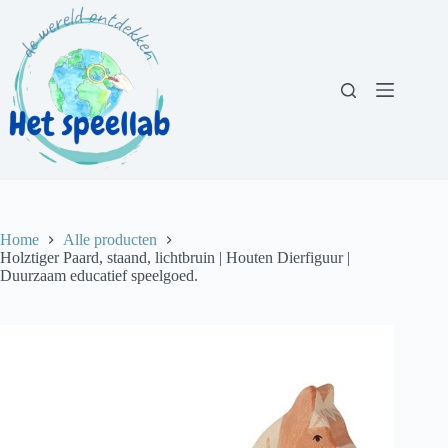
Ga
naar
de
inhoud
Home
Alle producten
Holztiger Paard, staand, lichtbruin | Houten Dierfiguur |
Duurzaam educatief speelgoed.