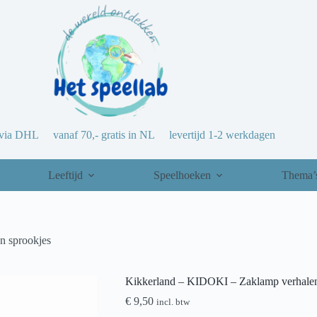
via DHL vanaf 70,- gratis in NL levertijd 1-2 werkdagen
Leeftijd
Speelhoeken
Thema’
n sprookjes
Kikkerland – KIDOKI – Zaklamp verhalen
€
9,50
incl. btw