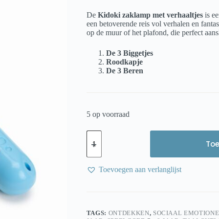
De
Kidoki zaklamp met verhaaltjes
is e
een betoverende reis vol verhalen en fantas
op de muur of het plafond, die perfect aansl
De 3 Biggetjes
Roodkapje
De 3 Beren
5 op voorraad
Kikkerland
-
To
KIDOKI
-
Zaklamp
Toevoegen aan verlanglijst
verhalen
sprookjes
aantal
TAGS:
ONTDEKKEN
,
SOCIAAL EMOTION