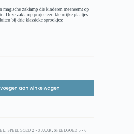
en magische zaklamp die kinderen meeneemt op
ie. Deze zaklamp projecteert kleurrijke plaatjes
uiten bij drie klassieke sprookjes:
evoegen aan winkelwagen
EEL
,
SPEELGOED 2 - 3 JAAR
,
SPEELGOED 5 - 6