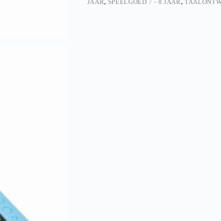
JAAR
,
SPEELGOED 7 - 8 JAAR
,
TAALONTW