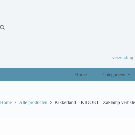
Ga
naar
de
inhoud
verzending
Home
Categorieen
Home
Alle producten
Kikkerland – KIDOKI – Zaklamp verhale