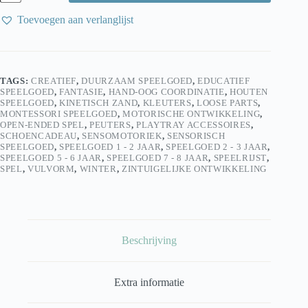
Schep
–
Toevoegen aan verlanglijst
Leuk
met
Letters
|
Sensorisch
TAGS:
CREATIEF
,
DUURZAAM SPEELGOED
,
EDUCATIEF
Speelgoed
SPEELGOED
,
FANTASIE
,
HAND-OOG COORDINATIE
,
HOUTEN
aantal
SPEELGOED
,
KINETISCH ZAND
,
KLEUTERS
,
LOOSE PARTS
,
MONTESSORI SPEELGOED
,
MOTORISCHE ONTWIKKELING
,
OPEN-ENDED SPEL
,
PEUTERS
,
PLAYTRAY ACCESSOIRES
,
SCHOENCADEAU
,
SENSOMOTORIEK
,
SENSORISCH
SPEELGOED
,
SPEELGOED 1 - 2 JAAR
,
SPEELGOED 2 - 3 JAAR
,
SPEELGOED 5 - 6 JAAR
,
SPEELGOED 7 - 8 JAAR
,
SPEELRIJST
,
SPEL
,
VULVORM
,
WINTER
,
ZINTUIGELIJKE ONTWIKKELING
Beschrijving
Extra informatie