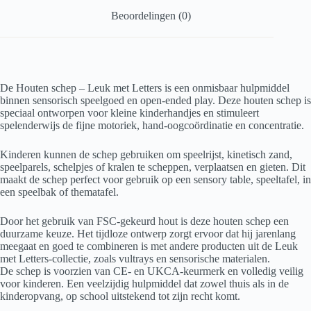
Beoordelingen (0)
De Houten schep – Leuk met Letters is een onmisbaar hulpmiddel
binnen sensorisch speelgoed en open-ended play. Deze houten schep is
speciaal ontworpen voor kleine kinderhandjes en stimuleert
spelenderwijs de fijne motoriek, hand-oogcoördinatie en concentratie.
Kinderen kunnen de schep gebruiken om speelrijst, kinetisch zand,
speelparels, schelpjes of kralen te scheppen, verplaatsen en gieten. Dit
maakt de schep perfect voor gebruik op een sensory table, speeltafel, in
een speelbak of thematafel.
Door het gebruik van FSC-gekeurd hout is deze houten schep een
duurzame keuze. Het tijdloze ontwerp zorgt ervoor dat hij jarenlang
meegaat en goed te combineren is met andere producten uit de Leuk
met Letters-collectie, zoals vultrays en sensorische materialen.
De schep is voorzien van CE- en UKCA-keurmerk en volledig veilig
voor kinderen. Een veelzijdig hulpmiddel dat zowel thuis als in de
kinderopvang, op school uitstekend tot zijn recht komt.