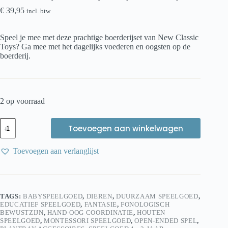
€
39,95
incl. btw
Speel je mee met deze prachtige boerderijset van New Classic
Toys? Ga mee met het dagelijks voederen en oogsten op de
boerderij.
2 op voorraad
New
Toevoegen aan winkelwagen
Classic
Toys
Wooden
Toevoegen aan verlanglijst
Toy
Farm
speelset
boerderij
aantal
TAGS:
BABYSPEELGOED
,
DIEREN
,
DUURZAAM SPEELGOED
,
EDUCATIEF SPEELGOED
,
FANTASIE
,
FONOLOGISCH
BEWUSTZIJN
,
HAND-OOG COORDINATIE
,
HOUTEN
SPEELGOED
,
MONTESSORI SPEELGOED
,
OPEN-ENDED SPEL
,