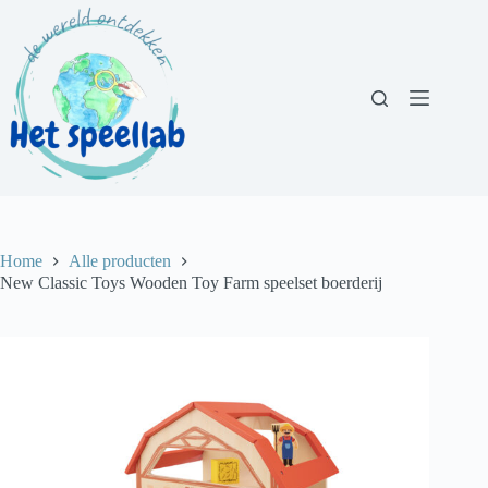
Ga
naar
de
inhoud
Home
Alle producten
New Classic Toys Wooden Toy Farm speelset boerderij