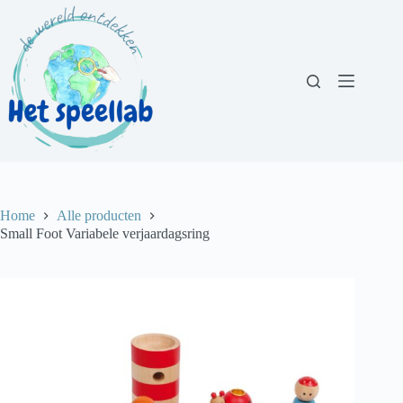
Ga
naar
de
inhoud
Home
Alle producten
Small Foot Variabele verjaardagsring