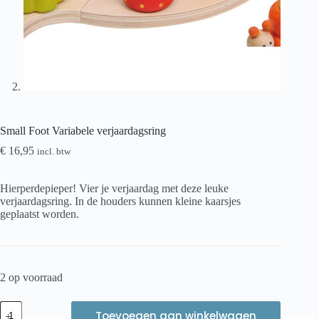
Small Foot Variabele verjaardagsring
€
16,95
incl. btw
Hierperdepieper! Vier je verjaardag met deze leuke
verjaardagsring. In de houders kunnen kleine kaarsjes
geplaatst worden.
2 op voorraad
Small
Toevoegen aan winkelwagen
Foot