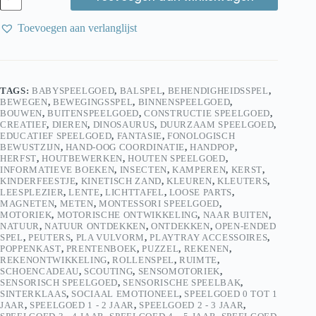
Variabele
verjaardagsring
Toevoegen aan verlanglijst
aantal
TAGS:
BABYSPEELGOED
,
BALSPEL
,
BEHENDIGHEIDSSPEL
,
BEWEGEN
,
BEWEGINGSSPEL
,
BINNENSPEELGOED
,
BOUWEN
,
BUITENSPEELGOED
,
CONSTRUCTIE SPEELGOED
,
CREATIEF
,
DIEREN
,
DINOSAURUS
,
DUURZAAM SPEELGOED
,
EDUCATIEF SPEELGOED
,
FANTASIE
,
FONOLOGISCH
BEWUSTZIJN
,
HAND-OOG COORDINATIE
,
HANDPOP
,
HERFST
,
HOUTBEWERKEN
,
HOUTEN SPEELGOED
,
INFORMATIEVE BOEKEN
,
INSECTEN
,
KAMPEREN
,
KERST
,
KINDERFEESTJE
,
KINETISCH ZAND
,
KLEUREN
,
KLEUTERS
,
LEESPLEZIER
,
LENTE
,
LICHTTAFEL
,
LOOSE PARTS
,
MAGNETEN
,
METEN
,
MONTESSORI SPEELGOED
,
MOTORIEK
,
MOTORISCHE ONTWIKKELING
,
NAAR BUITEN
,
NATUUR
,
NATUUR ONTDEKKEN
,
ONTDEKKEN
,
OPEN-ENDED
SPEL
,
PEUTERS
,
PLA VULVORM
,
PLAYTRAY ACCESSOIRES
,
POPPENKAST
,
PRENTENBOEK
,
PUZZEL
,
REKENEN
,
REKENONTWIKKELING
,
ROLLENSPEL
,
RUIMTE
,
SCHOENCADEAU
,
SCOUTING
,
SENSOMOTORIEK
,
SENSORISCH SPEELGOED
,
SENSORISCHE SPEELBAK
,
SINTERKLAAS
,
SOCIAAL EMOTIONEEL
,
SPEELGOED 0 TOT 1
JAAR
,
SPEELGOED 1 - 2 JAAR
,
SPEELGOED 2 - 3 JAAR
,