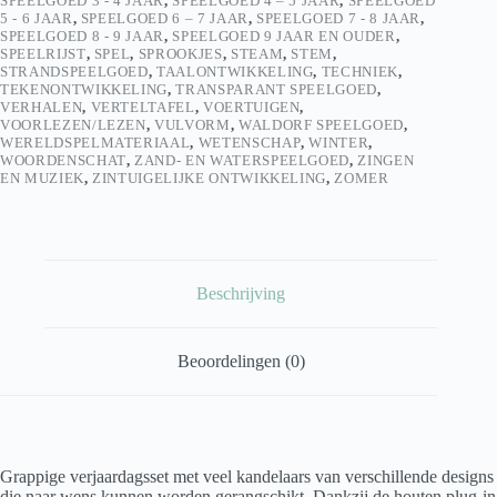
SPEELGOED 3 - 4 JAAR
,
SPEELGOED 4 – 5 JAAR
,
SPEELGOED
5 - 6 JAAR
,
SPEELGOED 6 – 7 JAAR
,
SPEELGOED 7 - 8 JAAR
,
SPEELGOED 8 - 9 JAAR
,
SPEELGOED 9 JAAR EN OUDER
,
SPEELRIJST
,
SPEL
,
SPROOKJES
,
STEAM
,
STEM
,
STRANDSPEELGOED
,
TAALONTWIKKELING
,
TECHNIEK
,
TEKENONTWIKKELING
,
TRANSPARANT SPEELGOED
,
VERHALEN
,
VERTELTAFEL
,
VOERTUIGEN
,
VOORLEZEN/LEZEN
,
VULVORM
,
WALDORF SPEELGOED
,
WERELDSPELMATERIAAL
,
WETENSCHAP
,
WINTER
,
WOORDENSCHAT
,
ZAND- EN WATERSPEELGOED
,
ZINGEN
EN MUZIEK
,
ZINTUIGELIJKE ONTWIKKELING
,
ZOMER
Beschrijving
Beoordelingen (0)
Grappige verjaardagsset met veel kandelaars van verschillende designs
die naar wens kunnen worden gerangschikt. Dankzij de houten plug-in