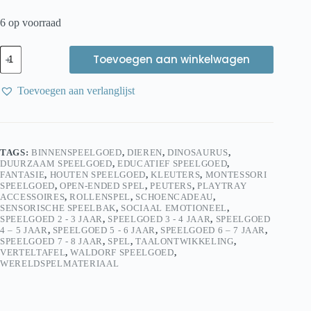
6 op voorraad
Tender
Toevoegen aan winkelwagen
Leaf
T-
rex
Toevoegen aan verlanglijst
aantal
TAGS:
BINNENSPEELGOED
,
DIEREN
,
DINOSAURUS
,
DUURZAAM SPEELGOED
,
EDUCATIEF SPEELGOED
,
FANTASIE
,
HOUTEN SPEELGOED
,
KLEUTERS
,
MONTESSORI
SPEELGOED
,
OPEN-ENDED SPEL
,
PEUTERS
,
PLAYTRAY
ACCESSOIRES
,
ROLLENSPEL
,
SCHOENCADEAU
,
SENSORISCHE SPEELBAK
,
SOCIAAL EMOTIONEEL
,
SPEELGOED 2 - 3 JAAR
,
SPEELGOED 3 - 4 JAAR
,
SPEELGOED
4 – 5 JAAR
,
SPEELGOED 5 - 6 JAAR
,
SPEELGOED 6 – 7 JAAR
,
SPEELGOED 7 - 8 JAAR
,
SPEL
,
TAALONTWIKKELING
,
VERTELTAFEL
,
WALDORF SPEELGOED
,
WERELDSPELMATERIAAL