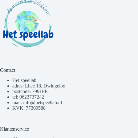
Contact
Het speellab
adres: Lhee 18, Dwingeloo
postcode: 7991PE
tel: 0623737242
mail: info@hetspeellab.nl
KVK: 77309588
Klantenservice