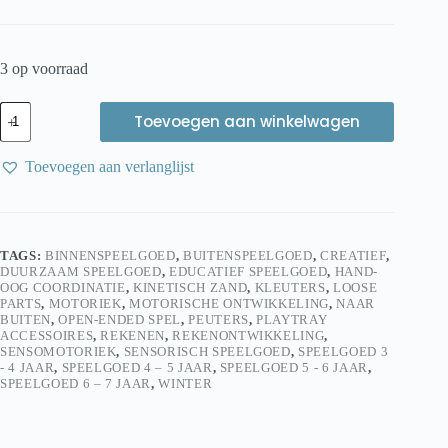
3 op voorraad
Eduplay
Toevoegen aan winkelwagen
Cijfer
zandvormen
aantal
Toevoegen aan verlanglijst
TAGS:
BINNENSPEELGOED
,
BUITENSPEELGOED
,
CREATIEF
,
DUURZAAM SPEELGOED
,
EDUCATIEF SPEELGOED
,
HAND-
OOG COORDINATIE
,
KINETISCH ZAND
,
KLEUTERS
,
LOOSE
PARTS
,
MOTORIEK
,
MOTORISCHE ONTWIKKELING
,
NAAR
BUITEN
,
OPEN-ENDED SPEL
,
PEUTERS
,
PLAYTRAY
ACCESSOIRES
,
REKENEN
,
REKENONTWIKKELING
,
SENSOMOTORIEK
,
SENSORISCH SPEELGOED
,
SPEELGOED 3
- 4 JAAR
,
SPEELGOED 4 – 5 JAAR
,
SPEELGOED 5 - 6 JAAR
,
SPEELGOED 6 – 7 JAAR
,
WINTER