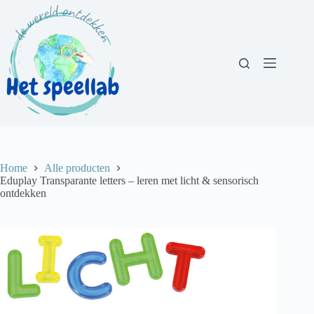
Ga
naar
de
inhoud
Home
Alle producten
Eduplay Transparante letters – leren met licht & sensorisch
ontdekken