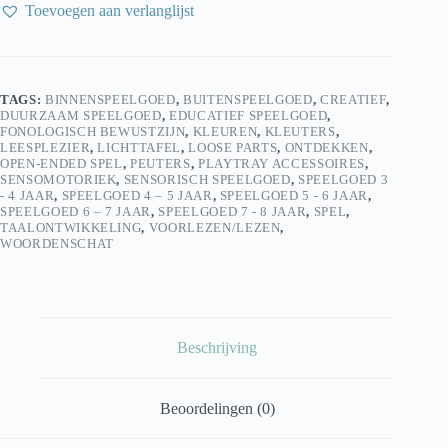
–
Toevoegen aan verlanglijst
leren
met
licht
&
sensorisch
TAGS:
BINNENSPEELGOED
,
BUITENSPEELGOED
,
CREATIEF
,
ontdekken
DUURZAAM SPEELGOED
,
EDUCATIEF SPEELGOED
,
aantal
FONOLOGISCH BEWUSTZIJN
,
KLEUREN
,
KLEUTERS
,
LEESPLEZIER
,
LICHTTAFEL
,
LOOSE PARTS
,
ONTDEKKEN
,
OPEN-ENDED SPEL
,
PEUTERS
,
PLAYTRAY ACCESSOIRES
,
SENSOMOTORIEK
,
SENSORISCH SPEELGOED
,
SPEELGOED 3
- 4 JAAR
,
SPEELGOED 4 – 5 JAAR
,
SPEELGOED 5 - 6 JAAR
,
SPEELGOED 6 – 7 JAAR
,
SPEELGOED 7 - 8 JAAR
,
SPEL
,
TAALONTWIKKELING
,
VOORLEZEN/LEZEN
,
WOORDENSCHAT
Beschrijving
Beoordelingen (0)