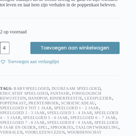
tot leven en laat hem zijn verhalen in de poppenkast beleven.
2 op voorraad
Egmont
Toevoegen aan winkelwagen
Toys
Handpop
Giraf
Toevoegen aan verlanglijst
–
Zachte
Speelpop
voor
Fantasierijk
TAGS:
BABYSPEELGOED
,
DUURZAAM SPEELGOED
,
Spel
EDUCATIEF SPEELGOED
,
FANTASIE
,
FONOLOGISCH
aantal
BEWUSTZIJN
,
HANDPOP
,
KINDERFEESTJE
,
LEESPLEZIER
,
POPPENKAST
,
PRENTENBOEK
,
SCHOENCADEAU
,
SPEELGOED 0 TOT 1 JAAR
,
SPEELGOED 1 - 2 JAAR
,
SPEELGOED 2 - 3 JAAR
,
SPEELGOED 3 - 4 JAAR
,
SPEELGOED
4 – 5 JAAR
,
SPEELGOED 5 - 6 JAAR
,
SPEELGOED 6 – 7 JAAR
,
SPEELGOED 7 - 8 JAAR
,
SPEELGOED 8 - 9 JAAR
,
SPEELGOED
9 JAAR EN OUDER
,
SPEL
,
SPROOKJES
,
TAALONTWIKKELING
,
VERHALEN
,
VOORLEZEN/LEZEN
,
WOORDENSCHAT