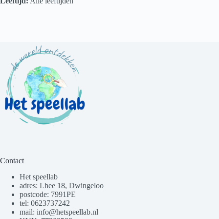
Leeftijd:
Alle leeftijden
Contact
Het speellab
adres: Lhee 18, Dwingeloo
postcode: 7991PE
tel: 0623737242
mail: info@hetspeellab.nl