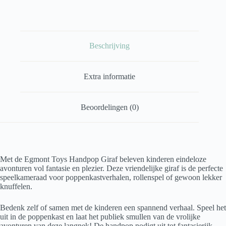
Beschrijving
Extra informatie
Beoordelingen (0)
Met de Egmont Toys Handpop Giraf beleven kinderen eindeloze
avonturen vol fantasie en plezier. Deze vriendelijke giraf is de perfecte
speelkameraad voor poppenkastverhalen, rollenspel of gewoon lekker
knuffelen.
Bedenk zelf of samen met de kinderen een spannend verhaal. Speel het
uit in de poppenkast en laat het publiek smullen van de vrolijke
avonturen van deze langnek! De handpop nodigt uit tot fantasierijk