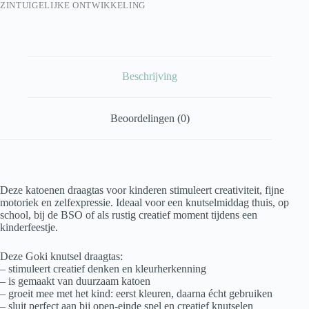
ZINTUIGELIJKE ONTWIKKELING
Beschrijving
Beoordelingen (0)
Deze katoenen draagtas voor kinderen stimuleert creativiteit, fijne
motoriek en zelfexpressie. Ideaal voor een knutselmiddag thuis, op
school, bij de BSO of als rustig creatief moment tijdens een
kinderfeestje.
Deze Goki knutsel draagtas:
– stimuleert creatief denken en kleurherkenning
– is gemaakt van duurzaam katoen
– groeit mee met het kind: eerst kleuren, daarna écht gebruiken
– sluit perfect aan bij open-einde spel en creatief knutselen