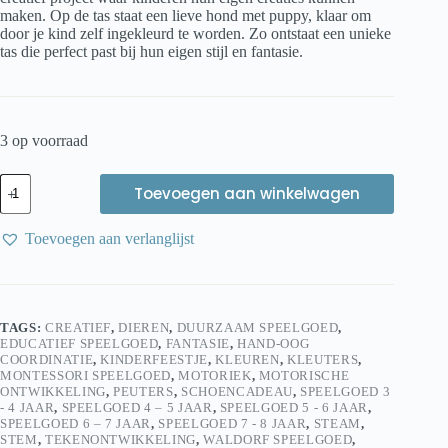
maken. Op de tas staat een lieve hond met puppy, klaar om
door je kind zelf ingekleurd te worden. Zo ontstaat een unieke
tas die perfect past bij hun eigen stijl en fantasie.
3 op voorraad
Goki
Toevoegen aan winkelwagen
Draagtas
Katoen
–
Toevoegen aan verlanglijst
Hond
|
Creatieve
kindertas
om
TAGS:
CREATIEF
,
DIEREN
,
DUURZAAM SPEELGOED
,
zelf
EDUCATIEF SPEELGOED
,
FANTASIE
,
HAND-OOG
te
COORDINATIE
,
KINDERFEESTJE
,
KLEUREN
,
KLEUTERS
,
kleuren
MONTESSORI SPEELGOED
,
MOTORIEK
,
MOTORISCHE
aantal
ONTWIKKELING
,
PEUTERS
,
SCHOENCADEAU
,
SPEELGOED 3
- 4 JAAR
,
SPEELGOED 4 – 5 JAAR
,
SPEELGOED 5 - 6 JAAR
,
SPEELGOED 6 – 7 JAAR
,
SPEELGOED 7 - 8 JAAR
,
STEAM
,
STEM
,
TEKENONTWIKKELING
,
WALDORF SPEELGOED
,