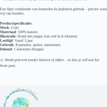
Een fijne combinatie van knutselen én praktisch gebruik – precies waar
wij van houden.
Productspecificatie
s
Merk
: Goki
Materiaal
: 100% katoen
Illustratie
: Hond met puppy (om zelf in te kleuren)
Leeftijd
: Vanaf 3 jaar
Gebruik
: Knutselen, spelen, meenemen
Inhoud
: 1 katoenen draagtas
⚠️
Wordt geleverd zonder kleuren of stiften – zo kies je zelf wat het
beste past.