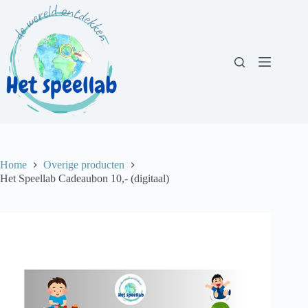
Ga
naar
de
inhoud
Home
Overige producten
Het Speellab Cadeaubon 10,- (digitaal)