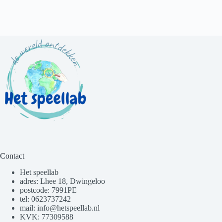
Contact
Het speellab
adres: Lhee 18, Dwingeloo
postcode: 7991PE
tel: 0623737242
mail: info@hetspeellab.nl
KVK: 77309588