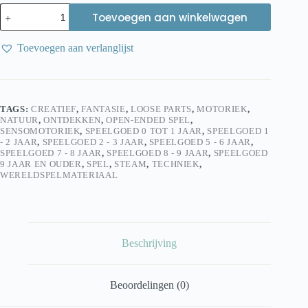
Het
Toevoegen aan winkelwagen
Speellab
Cadeaubon
10,-
Toevoegen aan verlanglijst
(digitaal)
aantal
TAGS:
CREATIEF
,
FANTASIE
,
LOOSE PARTS
,
MOTORIEK
,
NATUUR
,
ONTDEKKEN
,
OPEN-ENDED SPEL
,
SENSOMOTORIEK
,
SPEELGOED 0 TOT 1 JAAR
,
SPEELGOED 1
- 2 JAAR
,
SPEELGOED 2 - 3 JAAR
,
SPEELGOED 5 - 6 JAAR
,
SPEELGOED 7 - 8 JAAR
,
SPEELGOED 8 - 9 JAAR
,
SPEELGOED
9 JAAR EN OUDER
,
SPEL
,
STEAM
,
TECHNIEK
,
WERELDSPELMATERIAAL
Beschrijving
Beoordelingen (0)