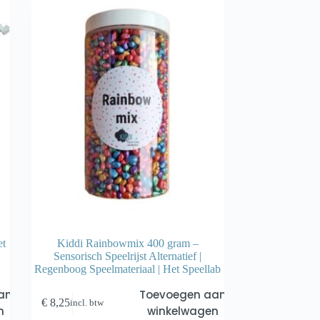
et
Kiddi Rainbowmix 400 gram –
Sensorisch Speelrijst Alternatief |
Regenboog Speelmateriaal | Het Speellab
an
Toevoegen aan
€
8,25
incl. btw
n
winkelwagen