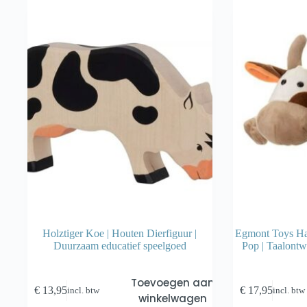
Holztiger Koe | Houten Dierfiguur |
Egmont Toys Ha
Duurzaam educatief speelgoed
Pop | Taalontw
Toevoegen aan
€
13,95
€
17,95
incl. btw
incl. btw
winkelwagen