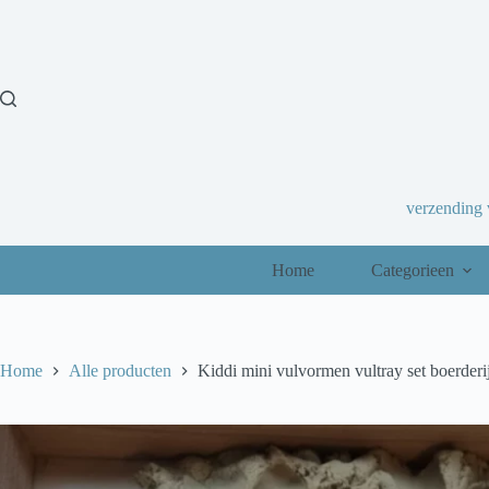
Ga
naar
de
inhoud
verzending
Home
Categorieen
Home
Alle producten
Kiddi mini vulvormen vultray set boerderi