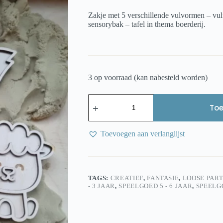
Zakje met 5 verschillende vulvormen – vul
sensorybak – tafel in thema boerderij.
3 op voorraad (kan nabesteld worden)
Kiddi
mini
To
vulvormen
vultray
set
Toevoegen aan verlanglijst
boerderij
aantal
TAGS:
CREATIEF
,
FANTASIE
,
LOOSE PART
- 3 JAAR
,
SPEELGOED 5 - 6 JAAR
,
SPEELGO