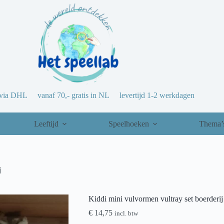
via DHL vanaf 70,- gratis in NL levertijd 1-2 werkdagen
Leeftijd
Speelhoeken
Thema’
j
Kiddi mini vulvormen vultray set boerderij
€
14,75
incl. btw