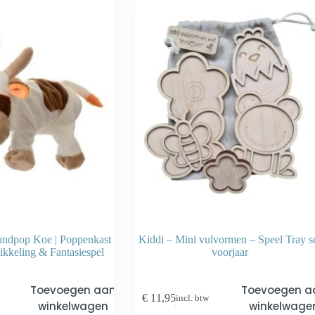
ndpop Koe | Poppenkast
Kiddi – Mini vulvormen – Speel Tray s
ikkeling & Fantasiespel
voorjaar
Toevoegen aan
Toevoegen a
€
11,95
incl. btw
winkelwagen
winkelwage