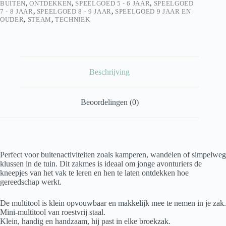
BUITEN
,
ONTDEKKEN
,
SPEELGOED 5 - 6 JAAR
,
SPEELGOED
7 - 8 JAAR
,
SPEELGOED 8 - 9 JAAR
,
SPEELGOED 9 JAAR EN
OUDER
,
STEAM
,
TECHNIEK
Beschrijving
Beoordelingen (0)
Perfect voor buitenactiviteiten zoals kamperen, wandelen of simpelweg
klussen in de tuin. Dit zakmes is ideaal om jonge avonturiers de
kneepjes van het vak te leren en hen te laten ontdekken hoe
gereedschap werkt.
De multitool is klein opvouwbaar en makkelijk mee te nemen in je zak.
Mini-multitool van roestvrij staal.
Klein, handig en handzaam, hij past in elke broekzak.