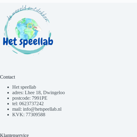
Contact
Het speellab
adres: Lhee 18, Dwingeloo
postcode: 7991PE
tel: 0623737242
mail: info@hetspeellab.nl
KVK: 77309588
Klantenservice