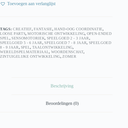
Loose
Toevoegen aan verlanglijst
part
Zeester
oranje-
rood
aantal
TAGS:
CREATIEF
,
FANTASIE
,
HAND-OOG COORDINATIE
,
LOOSE PARTS
,
MOTORISCHE ONTWIKKELING
,
OPEN-ENDED
SPEL
,
SENSOMOTORIEK
,
SPEELGOED 2 - 3 JAAR
,
SPEELGOED 5 - 6 JAAR
,
SPEELGOED 7 - 8 JAAR
,
SPEELGOED
8 - 9 JAAR
,
SPEL
,
TAALONTWIKKELING
,
WERELDSPELMATERIAAL
,
WOORDENSCHAT
,
ZINTUIGELIJKE ONTWIKKELING
,
ZOMER
Beschrijving
Beoordelingen (0)