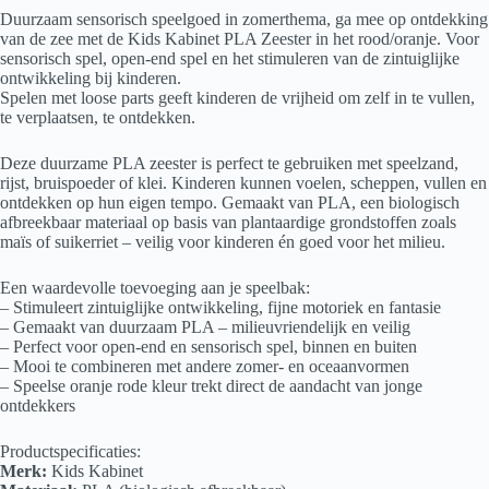
Duurzaam sensorisch speelgoed in zomerthema, ga mee op ontdekking
van de zee met de Kids Kabinet PLA Zeester in het rood/oranje. Voor
sensorisch spel, open-end spel en het stimuleren van de zintuiglijke
ontwikkeling bij kinderen.
Spelen met loose parts geeft kinderen de vrijheid om zelf in te vullen,
te verplaatsen, te ontdekken.
Deze duurzame PLA zeester is perfect te gebruiken met speelzand,
rijst, bruispoeder of klei. Kinderen kunnen voelen, scheppen, vullen en
ontdekken op hun eigen tempo. Gemaakt van PLA, een biologisch
afbreekbaar materiaal op basis van plantaardige grondstoffen zoals
maïs of suikerriet – veilig voor kinderen én goed voor het milieu.
Een waardevolle toevoeging aan je speelbak:
– Stimuleert zintuiglijke ontwikkeling, fijne motoriek en fantasie
– Gemaakt van duurzaam PLA – milieuvriendelijk en veilig
– Perfect voor open-end en sensorisch spel, binnen en buiten
– Mooi te combineren met andere zomer- en oceaanvormen
– Speelse oranje rode kleur trekt direct de aandacht van jonge
ontdekkers
Productspecificaties:
Merk:
Kids Kabinet