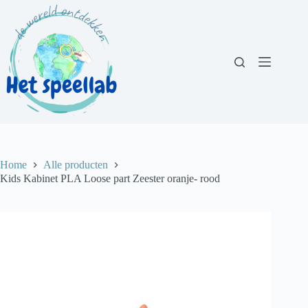
Ga
naar
de
inhoud
Home
Alle producten
Kids Kabinet PLA Loose part Zeester oranje- rood