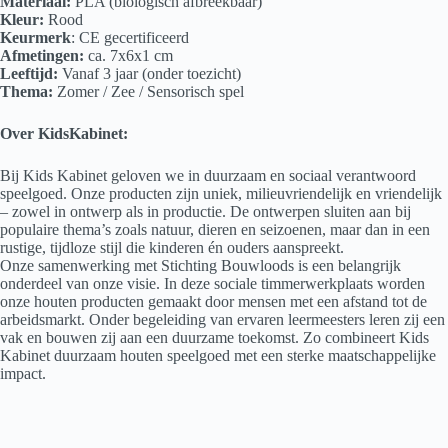
Materiaal:
PLA (biologisch afbreekbaar)
Kleur:
Rood
Keurmerk
: CE gecertificeerd
Afmetingen:
ca. 7x6x1 cm
Leeftijd:
Vanaf 3 jaar (onder toezicht)
Thema:
Zomer / Zee / Sensorisch spel
Over KidsKabinet:
Bij Kids Kabinet geloven we in duurzaam en sociaal verantwoord
speelgoed. Onze producten zijn uniek, milieuvriendelijk en vriendelijk
– zowel in ontwerp als in productie. De ontwerpen sluiten aan bij
populaire thema’s zoals natuur, dieren en seizoenen, maar dan in een
rustige, tijdloze stijl die kinderen én ouders aanspreekt.
Onze samenwerking met Stichting Bouwloods is een belangrijk
onderdeel van onze visie. In deze sociale timmerwerkplaats worden
onze houten producten gemaakt door mensen met een afstand tot de
arbeidsmarkt. Onder begeleiding van ervaren leermeesters leren zij een
vak en bouwen zij aan een duurzame toekomst. Zo combineert Kids
Kabinet duurzaam houten speelgoed met een sterke maatschappelijke
impact.