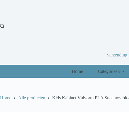
Ga
naar
de
inhoud
verzending
Home
Categorieen
Home
Alle producten
Kids Kabinet Vulvorm PLA Sneeuwvlok –