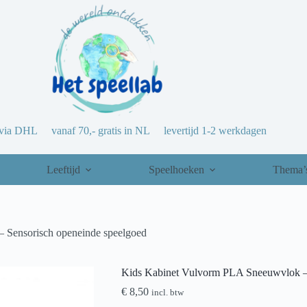
via DHL vanaf 70,- gratis in NL levertijd 1-2 werkdagen
Leeftijd
Speelhoeken
Thema’
 Sensorisch openeinde speelgoed
Kids Kabinet Vulvorm PLA Sneeuwvlok – 
€
8,50
incl. btw