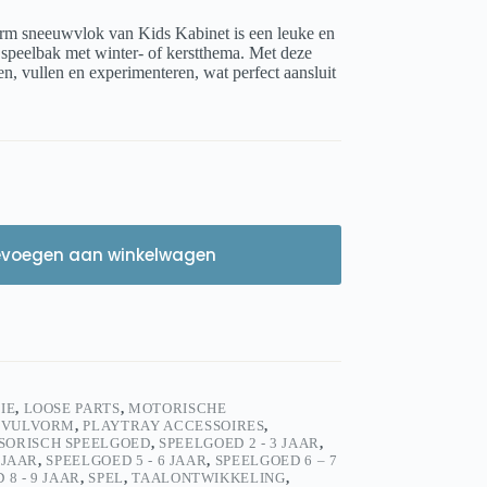
orm sneeuwvlok van Kids Kabinet is een leuke en
speelbak met winter- of kerstthema. Met deze
, vullen en experimenteren, wat perfect aansluit
evoegen aan winkelwagen
IE
,
LOOSE PARTS
,
MOTORISCHE
 VULVORM
,
PLAYTRAY ACCESSOIRES
,
SORISCH SPEELGOED
,
SPEELGOED 2 - 3 JAAR
,
 JAAR
,
SPEELGOED 5 - 6 JAAR
,
SPEELGOED 6 – 7
 8 - 9 JAAR
,
SPEL
,
TAALONTWIKKELING
,