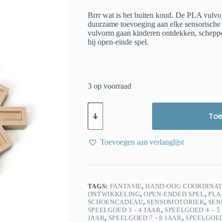
Brrr wat is het buiten koud. De PLA vulv
duurzame toevoeging aan elke sensorische 
vulvorm gaan kinderen ontdekken, scheppen
bij open-einde spel.
3 op voorraad
Kids
Kabinet
To
Vulvorm
PLA
Sneeuwvlok
Toevoegen aan verlanglijst
–
Sensorisch
openeinde
speelgoed
aantal
TAGS:
FANTASIE
,
HAND-OOG COORDINAT
ONTWIKKELING
,
OPEN-ENDED SPEL
,
PLA
SCHOENCADEAU
,
SENSOMOTORIEK
,
SEN
SPEELGOED 3 - 4 JAAR
,
SPEELGOED 4 – 5
JAAR
,
SPEELGOED 7 - 8 JAAR
,
SPEELGOED