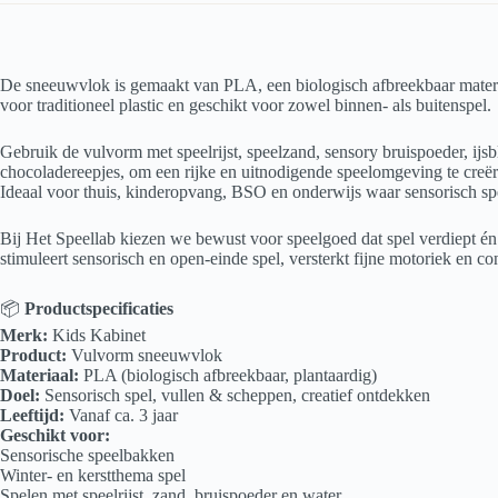
De sneeuwvlok is gemaakt van PLA, een biologisch afbreekbaar materiaal
voor traditioneel plastic en geschikt voor zowel binnen- als buitenspel.
Gebruik de vulvorm met speelrijst, speelzand, sensory bruispoeder, ij
chocoladereepjes, om een rijke en uitnodigende speelomgeving te creër
Ideaal voor thuis, kinderopvang, BSO en onderwijs waar sensorisch spel,
Bij Het Speellab kiezen we bewust voor speelgoed dat spel verdiept é
stimuleert sensorisch en open-einde spel, versterkt fijne motoriek en co
📦
Productspecificaties
Merk:
Kids Kabinet
Product:
Vulvorm sneeuwvlok
Materiaal:
PLA (biologisch afbreekbaar, plantaardig)
Doel:
Sensorisch spel, vullen & scheppen, creatief ontdekken
Leeftijd:
Vanaf ca. 3 jaar
Geschikt voor:
Sensorische speelbakken
Winter- en kerstthema spel
Spelen met speelrijst, zand, bruispoeder en water