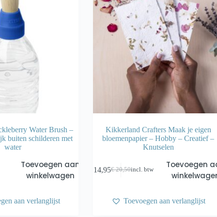
kleberry Water Brush –
Kikkerland Crafters Maak je eigen
jk buiten schilderen met
bloemenpapier – Hobby – Creatief –
water
Knutselen
Toevoegen aan
Toevoegen a
€
14,95
€
20,50
incl. btw
Oorspronkelijke
Huidige
winkelwagen
winkelwage
prijs
prijs
was:
is:
€ 20,50.
€ 14,95.
gen aan verlanglijst
Toevoegen aan verlanglijst