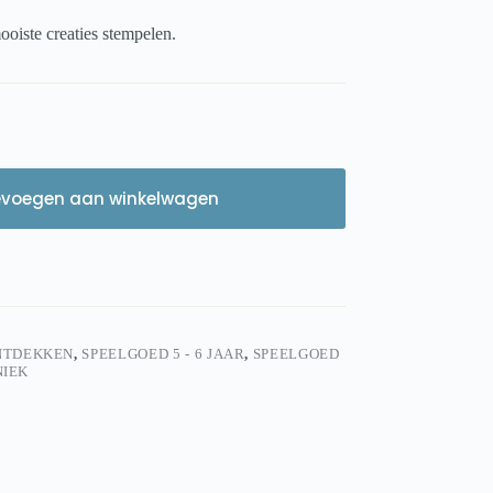
oiste creaties stempelen.
evoegen aan winkelwagen
NTDEKKEN
,
SPEELGOED 5 - 6 JAAR
,
SPEELGOED
NIEK