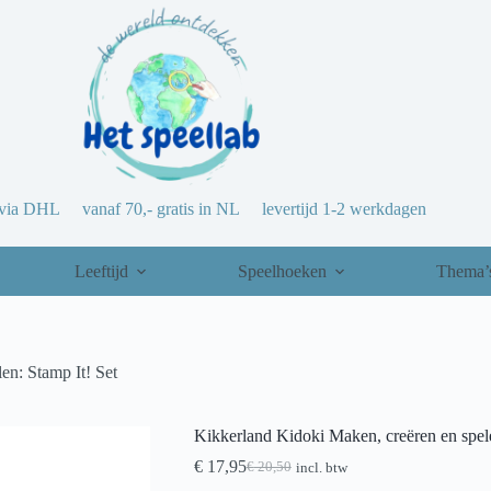
via DHL vanaf 70,- gratis in NL levertijd 1-2 werkdagen
Leeftijd
Speelhoeken
Thema’
en: Stamp It! Set
Kikkerland Kidoki Maken, creëren en spele
€
17,95
€
20,50
incl. btw
Oorspronkelijke
Huidige