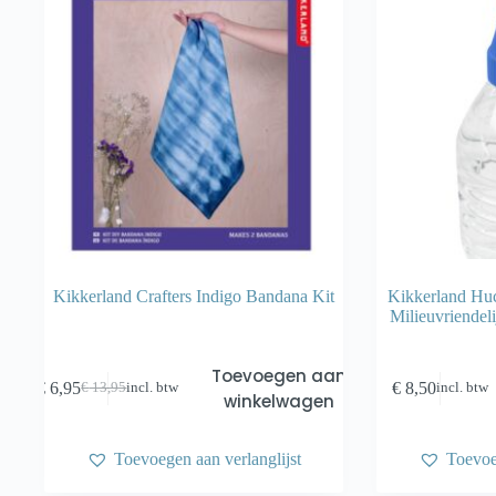
Kikkerland Crafters Indigo Bandana Kit
Kikkerland Huc
Milieuvriendeli
Toevoegen aan
€
6,95
€
8,50
€
13,95
incl. btw
incl. btw
Oorspronkelijke
Huidige
winkelwagen
prijs
prijs
was:
is:
€ 13,95.
€ 6,95.
Toevoegen aan verlanglijst
Toevoe