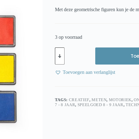
prijs
prijs
was:
is:
Met deze geometrische figuren kun je de mo
€ 20,50.
€ 17,95.
3 op voorraad
Kikkerland
Kidoki
To
Maken,
creëren
en
Toevoegen aan verlanglijst
spelen:
Stamp
It!
Set
aantal
TAGS:
CREATIEF
,
METEN
,
MOTORIEK
,
O
7 - 8 JAAR
,
SPEELGOED 8 - 9 JAAR
,
TECH