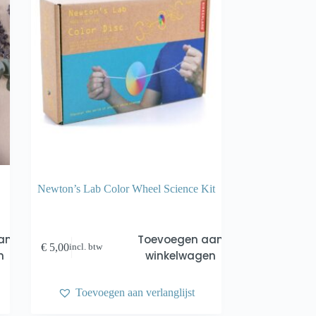
Newton’s Lab Color Wheel Science Kit
an
Toevoegen aan
€
5,00
incl. btw
n
winkelwagen
Toevoegen aan verlanglijst