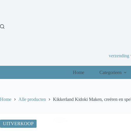
Ga
naar
de
inhoud
verzending
Home
Categorieen
Home
Alle producten
Kikkerland Kidoki Maken, creëren en spel
UITVERKOOP