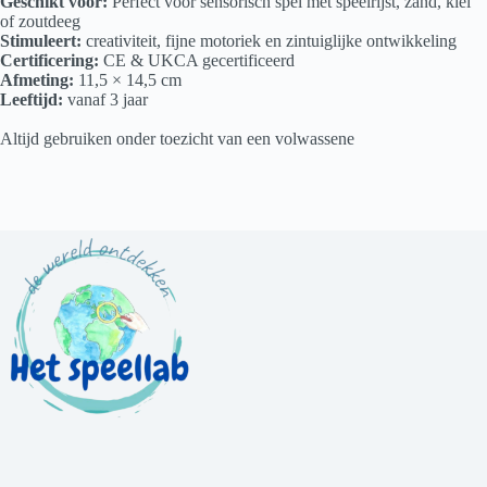
Geschikt voor:
Perfect voor sensorisch spel met speelrijst, zand, klei
of zoutdeeg
Stimuleert:
creativiteit, fijne motoriek en zintuiglijke ontwikkeling
Certificering:
CE & UKCA gecertificeerd
Afmeting:
11,5 × 14,5 cm
Leeftijd:
vanaf 3 jaar
Altijd gebruiken onder toezicht van een volwassene