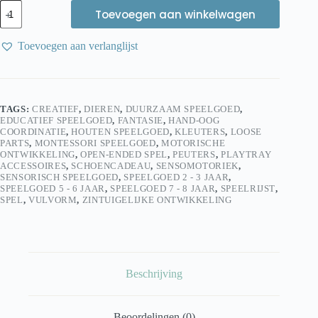
Leuk
Toevoegen aan winkelwagen
met
Letters
Houten
Toevoegen aan verlanglijst
Vultray
Hond
–
Sensorisch
Speelgoed
TAGS:
CREATIEF
,
DIEREN
,
DUURZAAM SPEELGOED
,
|
EDUCATIEF SPEELGOED
,
FANTASIE
,
HAND-OOG
FSC
COORDINATIE
,
HOUTEN SPEELGOED
,
KLEUTERS
,
LOOSE
Hout
PARTS
,
MONTESSORI SPEELGOED
,
MOTORISCHE
aantal
ONTWIKKELING
,
OPEN-ENDED SPEL
,
PEUTERS
,
PLAYTRAY
ACCESSOIRES
,
SCHOENCADEAU
,
SENSOMOTORIEK
,
SENSORISCH SPEELGOED
,
SPEELGOED 2 - 3 JAAR
,
SPEELGOED 5 - 6 JAAR
,
SPEELGOED 7 - 8 JAAR
,
SPEELRIJST
,
SPEL
,
VULVORM
,
ZINTUIGELIJKE ONTWIKKELING
Beschrijving
Beoordelingen (0)