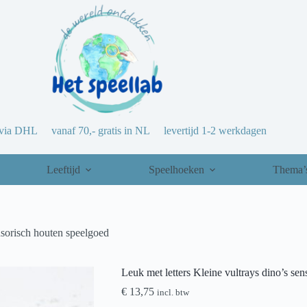
via DHL vanaf 70,- gratis in NL levertijd 1-2 werkdagen
Leeftijd
Speelhoeken
Thema’
ensorisch houten speelgoed
Leuk met letters Kleine vultrays dino’s se
€
13,75
incl. btw