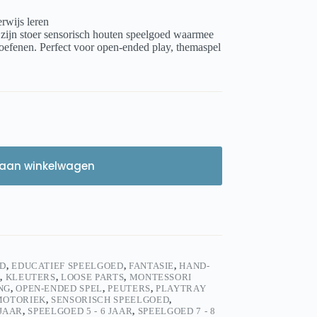
rwijs leren
 zijn stoer sensorisch houten speelgoed waarmee
 oefenen. Perfect voor open-ended play, themaspel
aan winkelwagen
D
,
EDUCATIEF SPEELGOED
,
FANTASIE
,
HAND-
D
,
KLEUTERS
,
LOOSE PARTS
,
MONTESSORI
NG
,
OPEN-ENDED SPEL
,
PEUTERS
,
PLAYTRAY
MOTORIEK
,
SENSORISCH SPEELGOED
,
 JAAR
,
SPEELGOED 5 - 6 JAAR
,
SPEELGOED 7 - 8