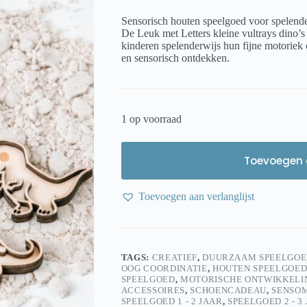
Sensorisch houten speelgoed voor spelende
De Leuk met Letters kleine vultrays dino’s
kinderen spelenderwijs hun fijne motoriek
en sensorisch ontdekken.
1 op voorraad
Toevoegen 
Toevoegen aan verlanglijst
TAGS:
CREATIEF
,
DUURZAAM SPEELGOE
OOG COORDINATIE
,
HOUTEN SPEELGOE
SPEELGOED
,
MOTORISCHE ONTWIKKELI
ACCESSOIRES
,
SCHOENCADEAU
,
SENSO
SPEELGOED 1 - 2 JAAR
,
SPEELGOED 2 - 3