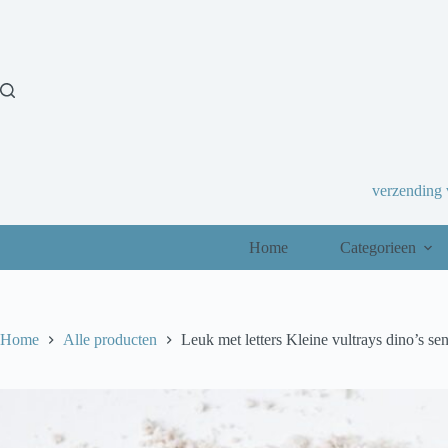
Ga
naar
de
inhoud
verzending
Home
Categorieen
Home
Alle producten
Leuk met letters Kleine vultrays dino’s s