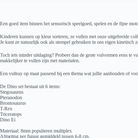
Een goed item binnen het sensorisch speelgoed, spelen en de fijne mot
Kinderen kunnen op kleur sorteren, ze vullen met onze uitgebreide collec
Je kunt ze natuurlijk ook als stempel gebruiken in ons eigen kinetisch za
Toch iets minder uitdaging? Probeer dan de grote vulvormen eens te vul
makkelijker te vullen zijn met materialen.
Een vultray op maat passend bij een thema wat jullie aanhouden of voo
De Dino set bestaat uit 6 items:
Stegosaurus
Pteranodon
Brontosaurus
T-Rex
Triceratops
Dino Ei
Materiaal: 8mm populieren multiplex
Afmeting per figuur gemiddeld tussen 6-8 cm.