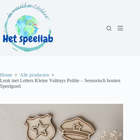
Ga
naar
de
inhoud
Home
Alle producten
Leuk met Letters Kleine Vultrays Politie – Sensorisch houten
Speelgoed