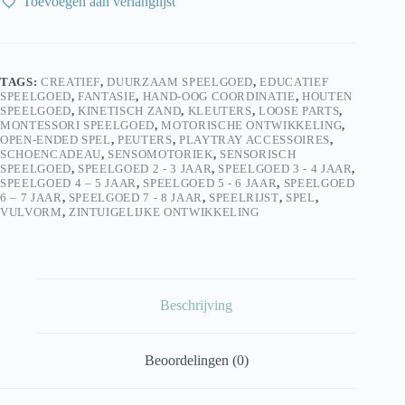
Toevoegen aan verlanglijst
Vultrays
Politie
–
Sensorisch
houten
TAGS:
CREATIEF
,
DUURZAAM SPEELGOED
,
EDUCATIEF
Speelgoed
SPEELGOED
,
FANTASIE
,
HAND-OOG COORDINATIE
,
HOUTEN
aantal
SPEELGOED
,
KINETISCH ZAND
,
KLEUTERS
,
LOOSE PARTS
,
MONTESSORI SPEELGOED
,
MOTORISCHE ONTWIKKELING
,
OPEN-ENDED SPEL
,
PEUTERS
,
PLAYTRAY ACCESSOIRES
,
SCHOENCADEAU
,
SENSOMOTORIEK
,
SENSORISCH
SPEELGOED
,
SPEELGOED 2 - 3 JAAR
,
SPEELGOED 3 - 4 JAAR
,
SPEELGOED 4 – 5 JAAR
,
SPEELGOED 5 - 6 JAAR
,
SPEELGOED
6 – 7 JAAR
,
SPEELGOED 7 - 8 JAAR
,
SPEELRIJST
,
SPEL
,
VULVORM
,
ZINTUIGELIJKE ONTWIKKELING
Beschrijving
Beoordelingen (0)