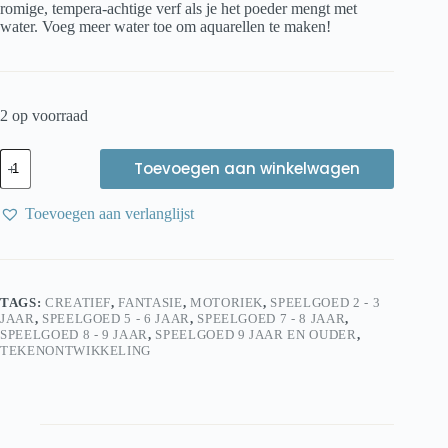
romige, tempera-achtige verf als je het poeder mengt met
water. Voeg meer water toe om aquarellen te maken!
2 op voorraad
Natural
Toevoegen aan winkelwagen
Earth
Paint
Children's
Toevoegen aan verlanglijst
Earth
Paint
Kit
Experience
aantal
TAGS:
CREATIEF
,
FANTASIE
,
MOTORIEK
,
SPEELGOED 2 - 3
JAAR
,
SPEELGOED 5 - 6 JAAR
,
SPEELGOED 7 - 8 JAAR
,
SPEELGOED 8 - 9 JAAR
,
SPEELGOED 9 JAAR EN OUDER
,
TEKENONTWIKKELING