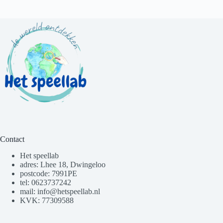
Contact
Het speellab
adres: Lhee 18, Dwingeloo
postcode: 7991PE
tel: 0623737242
mail: info@hetspeellab.nl
KVK: 77309588