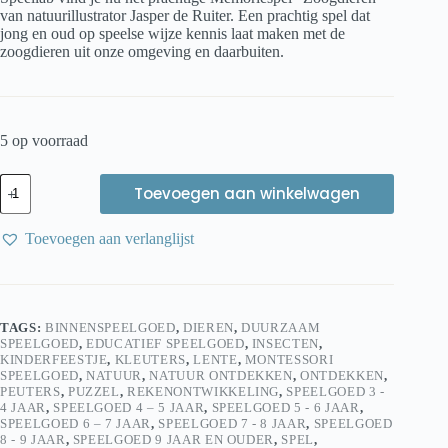
van natuurillustrator Jasper de Ruiter. Een prachtig spel dat
jong en oud op speelse wijze kennis laat maken met de
zoogdieren uit onze omgeving en daarbuiten.
5 op voorraad
Tringa
Toevoegen aan winkelwagen
Paintings
Memorie
dieren
Toevoegen aan verlanglijst
in
het
bos
-
Educatief
TAGS:
BINNENSPEELGOED
,
DIEREN
,
DUURZAAM
Geheugenspel
SPEELGOED
,
EDUCATIEF SPEELGOED
,
INSECTEN
,
Jasper
KINDERFEESTJE
,
KLEUTERS
,
LENTE
,
MONTESSORI
de
SPEELGOED
,
NATUUR
,
NATUUR ONTDEKKEN
,
ONTDEKKEN
,
Ruiter
PEUTERS
,
PUZZEL
,
REKENONTWIKKELING
,
SPEELGOED 3 -
aantal
4 JAAR
,
SPEELGOED 4 – 5 JAAR
,
SPEELGOED 5 - 6 JAAR
,
SPEELGOED 6 – 7 JAAR
,
SPEELGOED 7 - 8 JAAR
,
SPEELGOED
8 - 9 JAAR
,
SPEELGOED 9 JAAR EN OUDER
,
SPEL
,