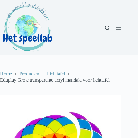
Ga
naar
de
inhoud
Home
Producten
Lichttafel
Eduplay Grote transparante acryl mandala voor lichttafel