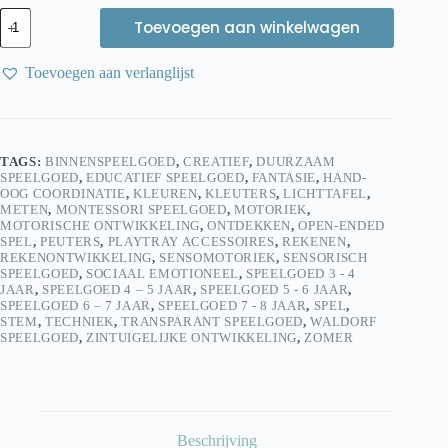
Eduplay
Toevoegen aan winkelwagen
Grote
transparante
acryl
Toevoegen aan verlanglijst
mandala
voor
lichttafel
aantal
TAGS:
BINNENSPEELGOED
,
CREATIEF
,
DUURZAAM
SPEELGOED
,
EDUCATIEF SPEELGOED
,
FANTASIE
,
HAND-
OOG COORDINATIE
,
KLEUREN
,
KLEUTERS
,
LICHTTAFEL
,
METEN
,
MONTESSORI SPEELGOED
,
MOTORIEK
,
MOTORISCHE ONTWIKKELING
,
ONTDEKKEN
,
OPEN-ENDED
SPEL
,
PEUTERS
,
PLAYTRAY ACCESSOIRES
,
REKENEN
,
REKENONTWIKKELING
,
SENSOMOTORIEK
,
SENSORISCH
SPEELGOED
,
SOCIAAL EMOTIONEEL
,
SPEELGOED 3 - 4
JAAR
,
SPEELGOED 4 – 5 JAAR
,
SPEELGOED 5 - 6 JAAR
,
SPEELGOED 6 – 7 JAAR
,
SPEELGOED 7 - 8 JAAR
,
SPEL
,
STEM
,
TECHNIEK
,
TRANSPARANT SPEELGOED
,
WALDORF
SPEELGOED
,
ZINTUIGELIJKE ONTWIKKELING
,
ZOMER
Beschrijving