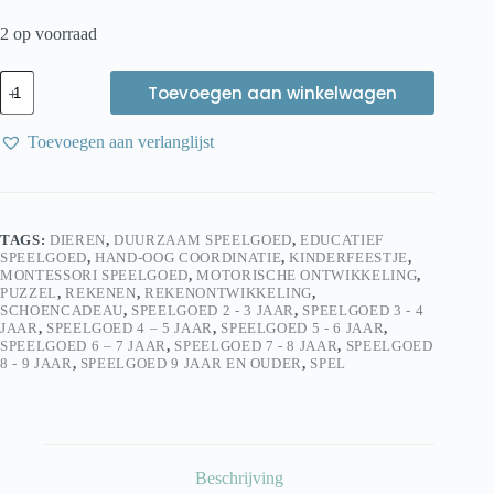
2 op voorraad
Goki
Toevoegen aan winkelwagen
Tri
Domino
kleur
Toevoegen aan verlanglijst
houten
strategiespel
|
Educatief
Gezelschapsspel
TAGS:
DIEREN
,
DUURZAAM SPEELGOED
,
EDUCATIEF
vanaf
SPEELGOED
,
HAND-OOG COORDINATIE
,
KINDERFEESTJE
,
5
MONTESSORI SPEELGOED
,
MOTORISCHE ONTWIKKELING
,
jaar
PUZZEL
,
REKENEN
,
REKENONTWIKKELING
,
aantal
SCHOENCADEAU
,
SPEELGOED 2 - 3 JAAR
,
SPEELGOED 3 - 4
JAAR
,
SPEELGOED 4 – 5 JAAR
,
SPEELGOED 5 - 6 JAAR
,
SPEELGOED 6 – 7 JAAR
,
SPEELGOED 7 - 8 JAAR
,
SPEELGOED
8 - 9 JAAR
,
SPEELGOED 9 JAAR EN OUDER
,
SPEL
Beschrijving