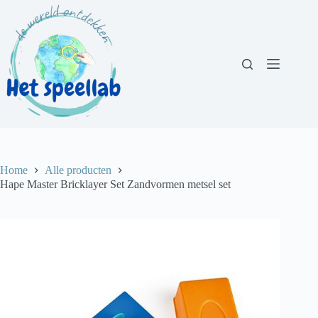
Ga
naar
de
inhoud
Home
Alle producten
Hape Master Bricklayer Set Zandvormen metsel set