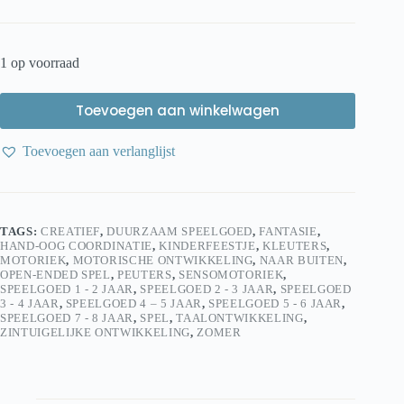
1 op voorraad
Toevoegen aan winkelwagen
Toevoegen aan verlanglijst
TAGS:
CREATIEF
,
DUURZAAM SPEELGOED
,
FANTASIE
,
HAND-OOG COORDINATIE
,
KINDERFEESTJE
,
KLEUTERS
,
MOTORIEK
,
MOTORISCHE ONTWIKKELING
,
NAAR BUITEN
,
OPEN-ENDED SPEL
,
PEUTERS
,
SENSOMOTORIEK
,
SPEELGOED 1 - 2 JAAR
,
SPEELGOED 2 - 3 JAAR
,
SPEELGOED
3 - 4 JAAR
,
SPEELGOED 4 – 5 JAAR
,
SPEELGOED 5 - 6 JAAR
,
SPEELGOED 7 - 8 JAAR
,
SPEL
,
TAALONTWIKKELING
,
ZINTUIGELIJKE ONTWIKKELING
,
ZOMER