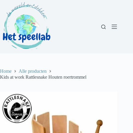
Ga
naar
de
inhoud
Home
Alle producten
Kids at work Rattlesnake Houten roertrommel