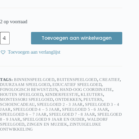
2 op voorraad
Kids
Toevoegen aan winkelwagen
at
work
Rattlesnake
Toevoegen aan verlanglijst
Houten
roertrommel
aantal
TAGS:
BINNENSPEELGOED
,
BUITENSPEELGOED
,
CREATIEF
,
DUURZAAM SPEELGOED
,
EDUCATIEF SPEELGOED
,
FONOLOGISCH BEWUSTZIJN
,
HAND-OOG COORDINATIE
,
HOUTEN SPEELGOED
,
KINDERFEESTJE
,
KLEUTERS
,
MONTESSORI SPEELGOED
,
ONTDEKKEN
,
PEUTERS
,
SCHOENCADEAU
,
SPEELGOED 2 - 3 JAAR
,
SPEELGOED 3 - 4
JAAR
,
SPEELGOED 4 – 5 JAAR
,
SPEELGOED 5 - 6 JAAR
,
SPEELGOED 6 – 7 JAAR
,
SPEELGOED 7 - 8 JAAR
,
SPEELGOED
8 - 9 JAAR
,
SPEELGOED 9 JAAR EN OUDER
,
WALDORF
SPEELGOED
,
ZINGEN EN MUZIEK
,
ZINTUIGELIJKE
ONTWIKKELING