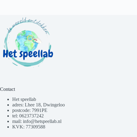
Contact
Het speellab
adres: Lhee 18, Dwingeloo
postcode: 7991PE
tel: 0623737242
mail: info@hetspeellab.nl
KVK: 77309588