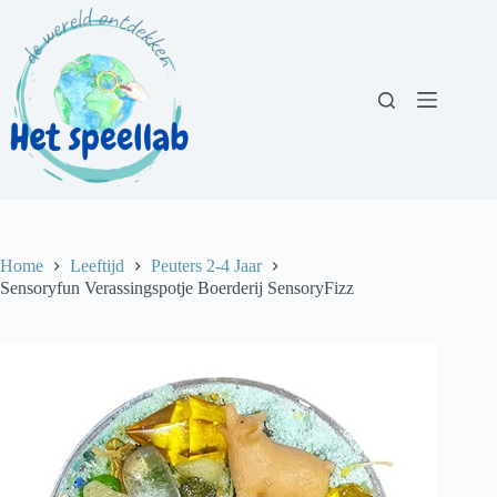
Ga
naar
de
inhoud
Home
Leeftijd
Peuters 2-4 Jaar
Sensoryfun Verassingspotje Boerderij SensoryFizz