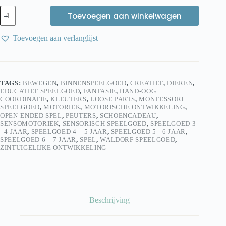
Sensoryfun
Toevoegen aan winkelwagen
Verassingspotje
Boerderij
SensoryFizz
Toevoegen aan verlanglijst
aantal
TAGS:
BEWEGEN
,
BINNENSPEELGOED
,
CREATIEF
,
DIEREN
,
EDUCATIEF SPEELGOED
,
FANTASIE
,
HAND-OOG
COORDINATIE
,
KLEUTERS
,
LOOSE PARTS
,
MONTESSORI
SPEELGOED
,
MOTORIEK
,
MOTORISCHE ONTWIKKELING
,
OPEN-ENDED SPEL
,
PEUTERS
,
SCHOENCADEAU
,
SENSOMOTORIEK
,
SENSORISCH SPEELGOED
,
SPEELGOED 3
- 4 JAAR
,
SPEELGOED 4 – 5 JAAR
,
SPEELGOED 5 - 6 JAAR
,
SPEELGOED 6 – 7 JAAR
,
SPEL
,
WALDORF SPEELGOED
,
ZINTUIGELIJKE ONTWIKKELING
Beschrijving