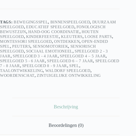
TAGS:
BEWEGINGSSPEL
,
BINNENSPEELGOED
,
DUURZAAM
SPEELGOED
,
EDUCATIEF SPEELGOED
,
FONOLOGISCH
BEWUSTZIJN
,
HAND-OOG COORDINATIE
,
HOUTEN
SPEELGOED
,
KINDERFEESTJE
,
KLEUTERS
,
LOOSE PARTS
,
MONTESSORI SPEELGOED
,
ONTDEKKEN
,
OPEN-ENDED
SPEL
,
PEUTERS
,
SENSOMOTORIEK
,
SENSORISCH
SPEELGOED
,
SOCIAAL EMOTIONEEL
,
SPEELGOED 2 - 3
JAAR
,
SPEELGOED 3 - 4 JAAR
,
SPEELGOED 4 – 5 JAAR
,
SPEELGOED 5 - 6 JAAR
,
SPEELGOED 6 – 7 JAAR
,
SPEELGOED
7 - 8 JAAR
,
SPEELGOED 8 - 9 JAAR
,
SPEL
,
TAALONTWIKKELING
,
WALDORF SPEELGOED
,
WOORDENSCHAT
,
ZINTUIGELIJKE ONTWIKKELING
Beschrijving
Beoordelingen (0)