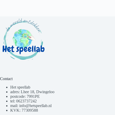
Contact
Het speellab
adres: Lhee 18, Dwingeloo
postcode: 7991PE
tel: 0623737242
mail: info@hetspeellab.nl
KVK: 77309588