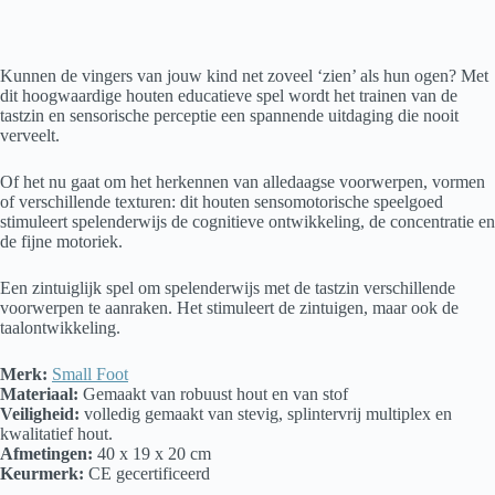
Kunnen de vingers van jouw kind net zoveel ‘zien’ als hun ogen? Met
dit hoogwaardige houten educatieve spel wordt het trainen van de
tastzin en sensorische perceptie een spannende uitdaging die nooit
verveelt.
Of het nu gaat om het herkennen van alledaagse voorwerpen, vormen
of verschillende texturen: dit houten sensomotorische speelgoed
stimuleert spelenderwijs de cognitieve ontwikkeling, de concentratie en
de fijne motoriek.
Een zintuiglijk spel om spelenderwijs met de tastzin verschillende
voorwerpen te aanraken. Het stimuleert de zintuigen, maar ook de
taalontwikkeling.
Merk:
Small Foot
Materiaal:
Gemaakt van robuust hout en van stof
Veiligheid:
volledig gemaakt van stevig, splintervrij multiplex en
kwalitatief hout.
Afmetingen:
40 x 19 x 20 cm
Keurmerk:
CE gecertificeerd