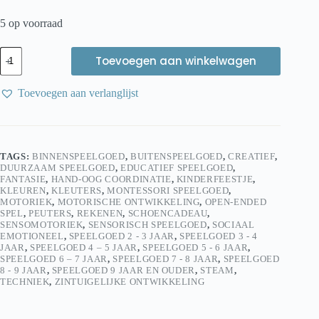
5 op voorraad
Eduplay
Toevoegen aan winkelwagen
creatieve
kwasten
aantal
Toevoegen aan verlanglijst
TAGS:
BINNENSPEELGOED
,
BUITENSPEELGOED
,
CREATIEF
,
DUURZAAM SPEELGOED
,
EDUCATIEF SPEELGOED
,
FANTASIE
,
HAND-OOG COORDINATIE
,
KINDERFEESTJE
,
KLEUREN
,
KLEUTERS
,
MONTESSORI SPEELGOED
,
MOTORIEK
,
MOTORISCHE ONTWIKKELING
,
OPEN-ENDED
SPEL
,
PEUTERS
,
REKENEN
,
SCHOENCADEAU
,
SENSOMOTORIEK
,
SENSORISCH SPEELGOED
,
SOCIAAL
EMOTIONEEL
,
SPEELGOED 2 - 3 JAAR
,
SPEELGOED 3 - 4
JAAR
,
SPEELGOED 4 – 5 JAAR
,
SPEELGOED 5 - 6 JAAR
,
SPEELGOED 6 – 7 JAAR
,
SPEELGOED 7 - 8 JAAR
,
SPEELGOED
8 - 9 JAAR
,
SPEELGOED 9 JAAR EN OUDER
,
STEAM
,
TECHNIEK
,
ZINTUIGELIJKE ONTWIKKELING