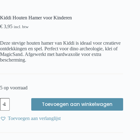
Kiddi Houten Hamer voor Kinderen
€
3,95
incl. btw
Deze stevige houten hamer van Kiddi is ideaal voor creatieve
ontdekkingen en spel. Perfect voor dino archeologie, klei of
MagicSand. Afgewerkt met hardwaxolie voor extra
bescherming.
5 op voorraad
Kiddi
Toevoegen aan winkelwagen
Houten
Hamer
voor
Toevoegen aan verlanglijst
Kinderen
aantal