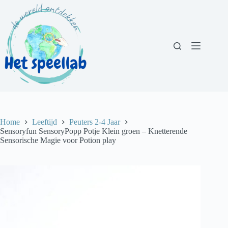
Ga
naar
de
inhoud
Home
Leeftijd
Peuters 2-4 Jaar
Sensoryfun SensoryPopp Potje Klein groen – Knetterende
Sensorische Magie voor Potion play