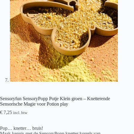
Sensoryfun SensoryPopp Potje Klein groen – Knetterende
Sensorische Magie voor Potion play
€
7,25
incl. btw
Pop… knetter… bruis!
Maak kennis met de SensoryPopp knetter korrels van