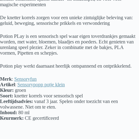
magische experimenten
De knetter korrels zorgen voor een unieke zintuiglijke beleving van:
geluid, beweging, sensorische prikkels en verwondering
Potion PLay is een sensorisch spel waar eigen toverdrankjes gemaakt
worden, met water, bloemen, blaadjes en poeders. Echt genieten van
urenlang speel plezier. Zeker in combinatie met de bakjes, PLA
vormen, Pipetten en schepjes.
Potion play werkt daarnaast heerlijk ontspannend en ontprikkelend.
Merk
:
Sensoryfun
Artikel
:
Sensorypopp potje klein
Kleur:
groen
Soort:
knetter korrels voor sensorisch spel
Leeftijdsadvies:
vanaf 3 jaar. Spelen onder toezicht van een
volwassene. Niet om te eten.
Inhoud:
80 ml
Keurmerk:
CE gecertificeerd