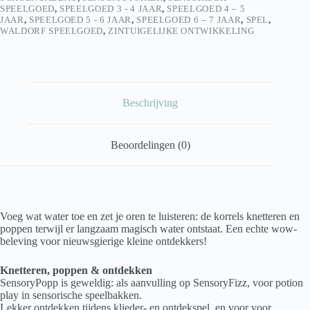
SPEELGOED
,
SPEELGOED 3 - 4 JAAR
,
SPEELGOED 4 – 5
JAAR
,
SPEELGOED 5 - 6 JAAR
,
SPEELGOED 6 – 7 JAAR
,
SPEL
,
WALDORF SPEELGOED
,
ZINTUIGELIJKE ONTWIKKELING
Beschrijving
Beoordelingen (0)
Voeg wat water toe en zet je oren te luisteren: de korrels knetteren en
poppen terwijl er langzaam magisch water ontstaat. Een echte wow-
beleving voor nieuwsgierige kleine ontdekkers!
Knetteren, poppen & ontdekken
SensoryPopp is geweldig: als aanvulling op SensoryFizz, voor potion
play in sensorische speelbakken.
Lekker ontdekken tijdens klieder- en ontdekspel, en voor voor