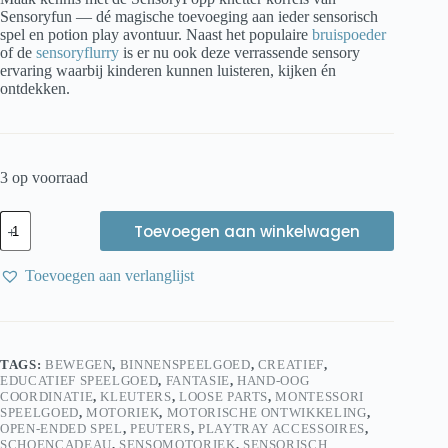
Sensoryfun — dé magische toevoeging aan ieder sensorisch
spel en potion play avontuur. Naast het populaire
bruispoeder
of de
sensoryflurry
is er nu ook deze verrassende sensory
ervaring waarbij kinderen kunnen luisteren, kijken én
ontdekken.
3 op voorraad
Sensoryfun
Toevoegen aan winkelwagen
SensoryPopp
Potje
Klein
Toevoegen aan verlanglijst
groen
–
Knetterende
Sensorische
Magie
TAGS:
BEWEGEN
,
BINNENSPEELGOED
,
CREATIEF
,
voor
EDUCATIEF SPEELGOED
,
FANTASIE
,
HAND-OOG
Potion
COORDINATIE
,
KLEUTERS
,
LOOSE PARTS
,
MONTESSORI
play
SPEELGOED
,
MOTORIEK
,
MOTORISCHE ONTWIKKELING
,
aantal
OPEN-ENDED SPEL
,
PEUTERS
,
PLAYTRAY ACCESSOIRES
,
SCHOENCADEAU
,
SENSOMOTORIEK
,
SENSORISCH